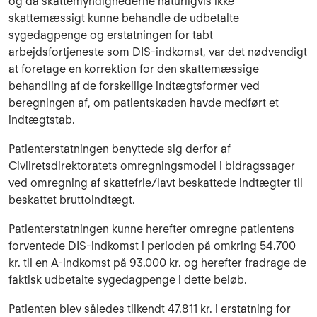
og da skattemyndighe­derne natur­ligvis ikke
skattemæssigt kunne behandle de udbetalte
sygedagpenge og erstatningen for tabt
arbejdsfortjeneste som DIS-indkomst, var det nødvendigt
at foretage en korrektion for den skattemæssige
behandling af de forskellige ind­tægtsformer ved
beregningen af, om patientskaden havde medført et
indtægtstab.
Patienterstatningen benyttede sig derfor af
Civilretsdirektoratets omregningsmodel i bi­dragssager
ved omregning af skattefrie/lavt beskattede indtægter til
beskattet bruttoind­tægt.
Patienterstatningen kunne herefter omregne patientens
forventede DIS-indkomst i perioden på omkring 54.700
kr. til en A-indkomst på 93.000 kr. og herefter fradrage de
fak­tisk udbetalte sygedagpenge i dette beløb.
Patienten blev således tilkendt 47.811 kr. i erstatning for