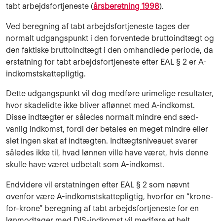
tabt arbejdsfortjeneste (
årsberetning 1998
).
Ved beregning af tabt arbejdsfortjeneste tages der
normalt udgangspunkt i den for­ventede bruttoindtægt og
den faktiske bruttoindtægt i den omhandlede periode, da
erstatning for tabt arbejdsfortjeneste efter EAL § 2 er A-
indkomstskattepligtig.
Dette udgangspunkt vil dog medføre urimelige resultater,
hvor skadelidte ikke bli­ver afløn­net med A-indkomst.
Disse indtægter er således normalt mindre end sæd­
vanlig indkomst, fordi der betales en meget mindre eller
slet ingen skat af indtæg­ten. Indtægtsniveauet sva­rer
således ikke til, hvad lønnen ville have været, hvis denne
skulle have været udbetalt som A-indkomst.
Endvidere vil erstatningen efter EAL § 2 som nævnt
ovenfor være A-indkomstskat­tepligtig, hvorfor en “krone-
for-krone” beregning af tabt arbejdsfortjeneste for en
lønmodtager med DIS-indkomst vil medføre et helt