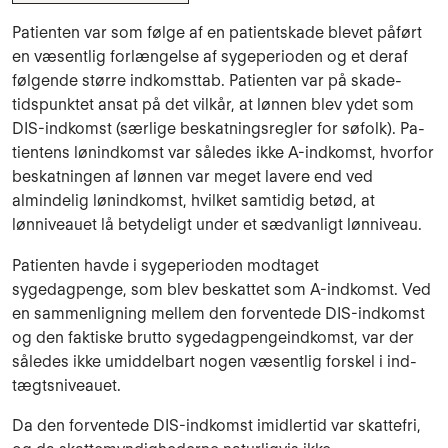
Patienten var som følge af en patientskade blevet påført
en væsentlig forlængelse af syge­perioden og et deraf
følgende større indkomsttab. Patienten var på skade­
tidspunktet ansat på det vilkår, at lønnen blev ydet som
DIS-indkomst (særlige be­skatningsregler for søfolk). Pa­
tientens lønindkomst var således ikke A-indkomst, hvorfor
beskatningen af lønnen var me­get lavere end ved
almindelig lønindkomst, hvilket samtidig betød, at
lønniveauet lå betyde­ligt under et sædvanligt lønniveau.
Patienten havde i sygeperioden modtaget
sygedagpenge, som blev beskattet som A-ind­komst. Ved
en sammenligning mellem den forventede DIS-indkomst
og den faktiske brutto sygedagpengeindkomst, var der
således ikke umiddelbart nogen væsentlig forskel i ind­
tægtsniveauet.
Da den forventede DIS-indkomst imidlertid var skattefri,