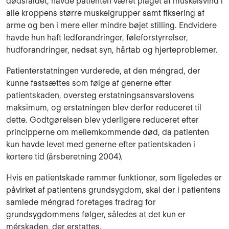
dødsfaldet, havde patienten været plaget af muskelsvind i
alle kroppens større muskelgrupper samt fiksering af
arme og ben i mere eller mindre bøjet stilling. Endvidere
havde hun haft ledforandringer, føleforstyrrelser,
hudforandringer, nedsat syn, hårtab og hjerteproblemer.
Patienterstatningen vurderede, at den méngrad, der
kunne fastsættes som følge af generne efter
patientskaden, oversteg erstatningsansvarslovens
maksimum, og erstatningen blev derfor reduceret til
dette. Godtgørelsen blev yderligere reduceret efter
principperne om mellemkommende død, da patienten
kun havde levet med generne efter patientskaden i
kortere tid (årsberetning 2004).
Hvis en patientskade rammer funktioner, som ligeledes er
påvirket af patientens grundsygdom, skal der i patientens
samlede méngrad foretages fradrag for
grundsygdommens følger, således at det kun er
mérskaden, der erstattes.