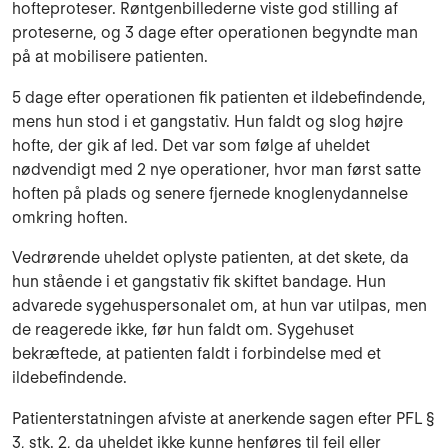
hofteproteser. Røntgenbillederne viste god stilling af
proteserne, og 3 dage efter operationen be­gyndte man
på at mobili­sere patien­ten.
5 dage efter operationen fik patienten et ildebefindende,
mens hun stod i et gangstativ. Hun faldt og slog højre
hofte, der gik af led. Det var som følge af uheldet
nødvendigt med 2 nye operationer, hvor man først satte
hoften på plads og senere fjernede knogleny­dannelse
om­kring hoften.
Vedrørende uheldet oplyste patienten, at det skete, da
hun stående i et gangstativ fik skiftet bandage. Hun
advarede sygehuspersonalet om, at hun var utilpas, men
de reage­rede ikke, før hun faldt om. Sygehuset
bekræftede, at patienten faldt i for­bindelse med et
ildebefindende.
Patienterstatningen afviste at anerkende sagen efter PFL §
3, stk. 2, da uheldet ikke kunne henføres til fejl eller