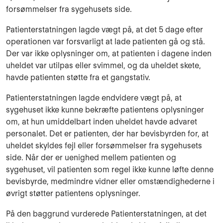
forsømmelser fra sygehusets side.
Patienterstatningen lagde vægt på, at det 5 dage efter
operationen var forsvarligt at lade pa­ti­enten gå og stå.
Der var ikke oplysninger om, at patienten i dagene inden
uheldet var util­pas eller svimmel, og da uheldet skete,
havde patienten støtte fra et gangstativ.
Patienterstatningen lagde endvidere vægt på, at
sygehuset ikke kunne bekræfte patien­tens oplysninger
om, at hun umiddelbart inden uheldet havde advaret
personalet. Det er patien­ten, der har bevisbyrden for, at
uheldet skyldes fejl eller forsømmelser fra sygehu­sets
side. Når der er uenighed mellem patienten og
sygehuset, vil patienten som regel ikke kunne løfte denne
bevisbyrde, medmindre vidner eller omstændighederne i
øvrigt støtter patientens oplysninger.
På den baggrund vurderede Patienterstatningen, at det