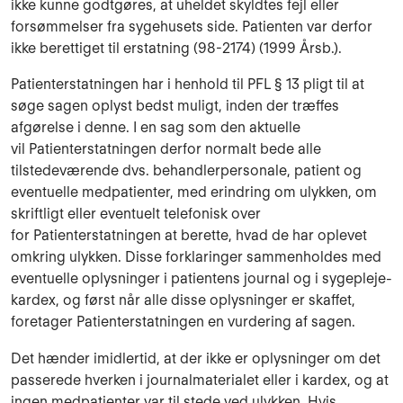
ikke kunne godtgøres, at uheldet skyldtes fejl eller
forsømmelser fra sygehusets side. Patienten var derfor
ikke beretti­get til erstatning (98-2174) (1999 Årsb.).
Patienterstatningen har i henhold til PFL § 13 pligt til at
søge sagen oplyst bedst mu­ligt, in­den der træffes
afgørelse i denne. I en sag som den aktuelle
vil Patienterstatningen derfor normalt bede alle
tilstedeværende dvs. behandlerpersonale, patient og
even­tuelle medpatien­ter, med erindring om ulykken, om
skriftligt eller eventuelt telefonisk over
for Patienterstatningen at berette, hvad de har oplevet
omkring ulykken. Disse for­klaringer sammenholdes med
eventuelle oplysninger i patientens journal og i sygepleje­
kardex, og først når alle disse oplysninger er skaffet,
foretager Patienterstatningen en vurdering af sagen.
Det hænder imidlertid, at der ikke er oplysninger om det
passerede hverken i journalmateri­alet eller i kardex, og at
ingen medpatienter var til stede ved ulykken. Hvis