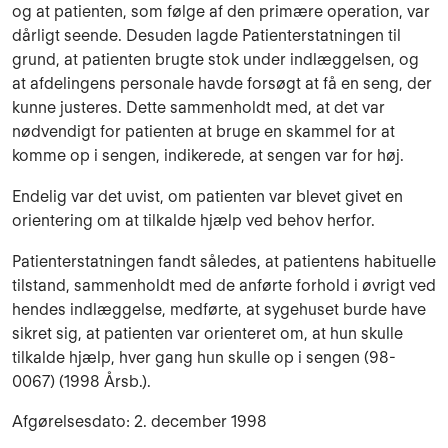
og at patienten, som følge af den primære operation, var
dårligt seende. Desuden lagde Patienterstatningen til
grund, at patien­ten brugte stok under indlæggelsen, og
at afdelingens personale havde forsøgt at få en seng, der
kunne justeres. Dette sammenholdt med, at det var
nødvendigt for patienten at bruge en skammel for at
komme op i sengen, indike­rede, at sengen var for høj.
Endelig var det uvist, om patienten var blevet givet en
orientering om at tilkalde hjælp ved behov herfor.
Patienterstatningen fandt således, at patientens habituelle
tilstand, sammenholdt med de anførte forhold i øvrigt ved
hendes indlæggelse, medførte, at sygehuset burde have
sikret sig, at patienten var orienteret om, at hun skulle
tilkalde hjælp, hver gang hun skulle op i sengen (98-
0067) (1998 Årsb.).
Afgørelsesdato: 2. december 1998