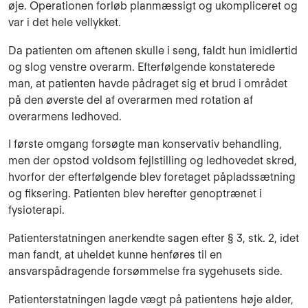
øje. Operationen forløb planmæs­sigt og ukompliceret og
var i det hele vellykket.
Da patienten om aftenen skulle i seng, faldt hun imidlertid
og slog venstre overarm. Efterfølgende konstaterede
man, at patienten havde pådraget sig et brud i området
på den øverste del af overarmen med rotation af
overarmens ledhoved.
I første omgang forsøgte man konservativ behandling,
men der opstod voldsom fejlstilling og ledhovedet skred,
hvorfor der efterfølgende blev foretaget påplads­sætning
og fiksering. Patienten blev herefter genoptrænet i
fysioterapi.
Patienterstatningen anerkendte sagen efter § 3, stk. 2, idet
man fandt, at uheldet kunne henføres til en
ansvarspådragende forsømmelse fra sygehusets side.
Patienterstatningen lagde vægt på patientens høje alder,