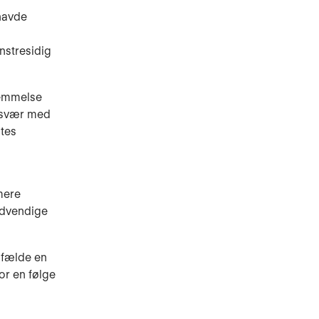
 havde
nstresidig
temmelse
esvær med
dtes
.
mere
ødvendige
ilfælde en
or en følge