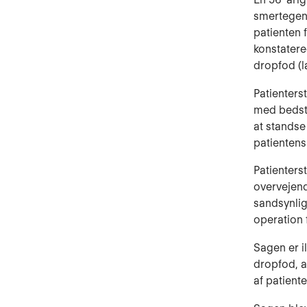
smertegene
patienten 
konstatere
dropfod (l
Patienters
med bedst
at standse
patientens
Patienters
overvejen
sandsynlig
operation 
Sagen er i
dropfod, a
af patien