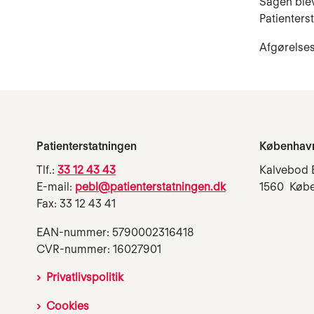
Sagen blev
Patienters
Afgørelse
Patienterstatningen
Københav
Tlf.:
33 12 43 43
Kalvebod 
E-mail:
pebl@patienterstatningen.dk
1560 Køb
Fax: 33 12 43 41
EAN-nummer: 5790002316418
CVR-nummer: 16027901
Privatlivspolitik
Cookies