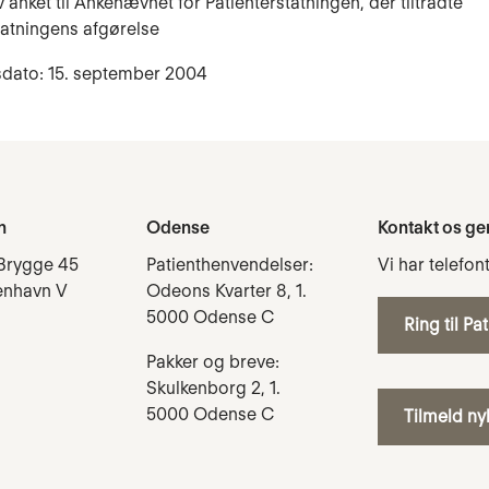
 anket til Ankenævnet for Patienterstatningen, der tiltrådte
tatningens afgørelse
sdato: 15. september 2004
n
Odense
Kontakt os ge
Brygge 45
Patienthenvendelser:
Vi har telefon
enhavn V
Odeons Kvarter 8, 1.
5000 Odense C
Ring til Pa
Pakker og breve:
Skulkenborg 2, 1.
5000 Odense C
Tilmeld n