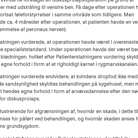
r med udstråling til venstre ben. Få dage efter operationen
fortsat føleforstyrrelser i samme område som tidligere. Man
de ca. 4 måneder efter operationen, at patienten havde en ve
ammelse af peroneus nerven).
tatningen vurderede, at operationen havde været i overenss
e specialiststandard. Under operationen havde der været b
 blødningen, hvilket efter Patienterstatningens vurdering skyl
 egne forhold i form af et righoldigt karnet i rygmarvskanalen
tatningen vurderede endvidere, at kvindens dropfod ikke med
de sandsynlighed skyldtes behandlingen på sygehuset, men 
t hendes egne forhold i form af arvævsdannelse efter den n
for diskusprolaps.
llustrerende for afgrænsningen af, hvornår en skade, i dette t
nses for påført ved behandlingen, og hvornår skaden anses f
tens grundsygdom.