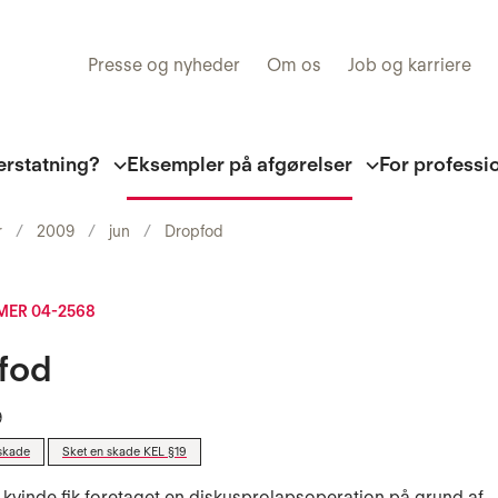
Presse og nyheder
Om os
Job og karriere
erstatning?
Eksempler på afgørelser
For professi
r
2009
jun
Dropfod
ER 04-2568
fod
9
skade
Sket en skade KEL §19
 kvinde fik foretaget en diskusprolapsoperation på grund af