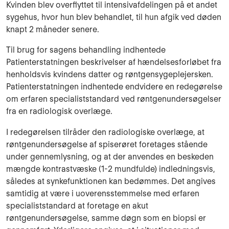
Kvinden blev overflyttet til intensivafdelingen på et andet
sygehus, hvor hun blev behandlet, til hun afgik ved døden
knapt 2 måneder senere.
Til brug for sagens behandling indhentede
Patienterstatningen beskrivelser af hændel­sesforløbet fra
henholdsvis kvindens datter og røntgensygeplejersken.
Patienterstatningen indhentede endvidere en redegørelse
om erfaren specialiststandard ved røntgenundersøgelser
fra en radiologisk overlæge.
I redegørelsen tilråder den radiologiske overlæge, at
røntgenundersøgelse af spiserøret foretages stående
under gennemlysning, og at der anvendes en beskeden
mængde kontrast­væske (1-2 mundfulde) indledningsvis,
således at synkefunktionen kan bedømmes. Det angives
samtidig at være i uoverensstemmelse med erfaren
specialiststandard at foretage en akut
røntgenundersøgelse, samme døgn som en biopsi er