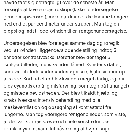
havde tabt sig betragteligt over de seneste år. Man
forsøgte at lave en gastroskopi (kikkertundersøgelse
gennem spiserøret), men man kunne ikke komme længere
ned end et par centimeter under struben. Man tog en
biopsi og indstillede kvinden til en røntgenundersøgelse.
Undersøgelsen blev foretaget samme dag og foregik
ved, at kvinden i liggende/siddende stilling indtog 3
enheder kontrastvæske. Derefter blev der taget 5
røntgenbilleder, mens kvinden lå ned. Kvindens datter,
som var til stede under undersøgelsen, hjalp sin mor op
at sidde. Kort tid efter blev kvinden meget dårlig, og hun
blev cyanotisk (blålig misfarvning, som tegn på iltmangel)
og mistede bevidstheden. Der blev tilkaldt hjælp, og
straks iværksat intensiv behandling med bl.a.
maskeventilation og opsugning af kontraststof fra
lungerne. Man tog yderligere røntgenbilleder, som viste,
at der var kontrastvæske ud i hele venstre lunges
bronkiesystem, samt let påvirkning af højre lunge.