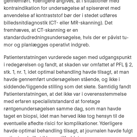
gennemført. Yderligere angives, at i situationer med
kontraindikation for undersøgelse af spiserøret med
anvendelse af kontraststof bør der i stedet udføres
billedsnitdiagnostik (CT- eller MR-skanning). Det
fremhæves, at CT-skanning er en
standardudredningsundersøgelse, hvis der er påvist tu­
mor og planlægges operativt indgreb.
Patienterstatningen vurderede sagen med udgangspunkt
i redegørelsen og fandt, at skaden var omfattet af PFL § 2,
stk. 1, nr. 1, idet optimal behandling havde tilsagt, at man
havde gennemført undersøgelsen stående, og ikke i
siddende/liggende stilling som det skete. Samtidig fandt
Patienterstatningen, at det ikke var i overens­stem­melse
med erfaren specialiststandard at foretage
røntgenundersøgelsen samme dag, som man havde
taget en biopsi, idet man herved ikke tog hensyn til de
eventuelle afledte risici for komplikationer. Yderligere
havde optimal behandling tilsagt, at journalen havde fulgt