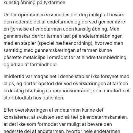
kunstig åbning på tyktarmen.
Under operationen skønnedes det dog muligt at bevare
den nederste del af ende­tarmen og derved gennemføre
en fjernelse af endetarmen uden kunstig åbning. Man
gennemskar der­for tarmen tæt på endetarmsåbningen
med en stapler (speciel hæfteanordning), hvorved man
samtidig med gennemskæringen af tarmen kunne
påsætte metalclips i området for at hindre tarmblødning
og udløb af tarmindhold.
Imidlertid var magasinet i denne stapler ikke forsynet med
clips, og derfor opstod der ved overskæringen af tarmen
en kraftig blødning i operationsområdet, som medførte et
stort blodtab hos patienten.
Efter overskæringen af endetarmen kunne det
konstateres, at svulsten sad så tæt på ende­tarmskanalen,
at det ikke som formodet var muligt at bevare den
nederste del af endetar­men, hvorfor hele endetarmen