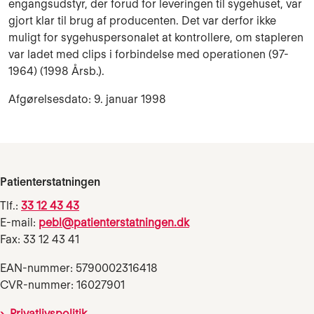
engangsudstyr, der forud for leverin­gen til sy­ge­huset, var
gjort klar til brug af producenten. Det var derfor ikke
muligt for sygehusperso­nalet at kontrollere, om stapleren
var ladet med clips i forbindelse med operationen (97-
1964) (1998 Årsb.).
Afgørelsesdato: 9. januar 1998
Patienterstatningen
Tlf.:
33 12 43 43
E-mail:
pebl@patienterstatningen.dk
Fax: 33 12 43 41
EAN-nummer: 5790002316418
CVR-nummer: 16027901
Privatlivspolitik