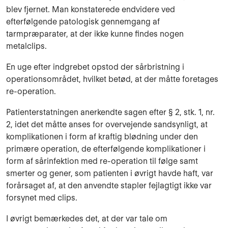
blev fjernet. Man konstaterede endvi­dere ved
efterfølgende patolo­gisk gennemgang af
tarmpræparater, at der ikke kunne findes nogen
metalclips.
En uge efter indgrebet opstod der sårbristning i
operationsområdet, hvilket betød, at der måtte foretages
re-operation.
Patienterstatningen anerkendte sagen efter § 2, stk. 1, nr.
2, idet det måtte anses for over­ve­jende sandsynligt, at
komplikationen i form af kraftig blødning under den
primære opera­tion, de efterfølgende komplikationer i
form af sårinfektion med re-operation til følge samt
smerter og gener, som patienten i øvrigt havde haft, var
forårsaget af, at den anvendte stapler fejlagtigt ikke var
forsynet med clips.
I øvrigt bemærkedes det, at der var tale om