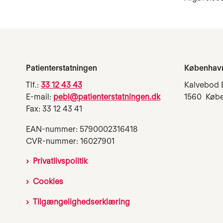
Patienterstatningen
Københav
Tlf.:
33 12 43 43
Kalvebod 
E-mail:
pebl@patienterstatningen.dk
1560 Køb
Fax: 33 12 43 41
EAN-nummer: 5790002316418
CVR-nummer: 16027901
Privatlivspolitik
Cookies
Tilgængelighedserklæring