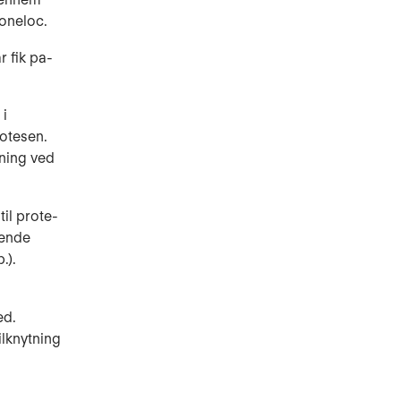
oneloc.
r fik pa­
 i
rotesen.
kning ved
til prote­
jende
.).
ed.
ilknytning