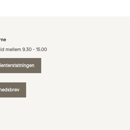
rne
tid mellem 9.30 - 15.00
tienterstatningen
yhedsbrev