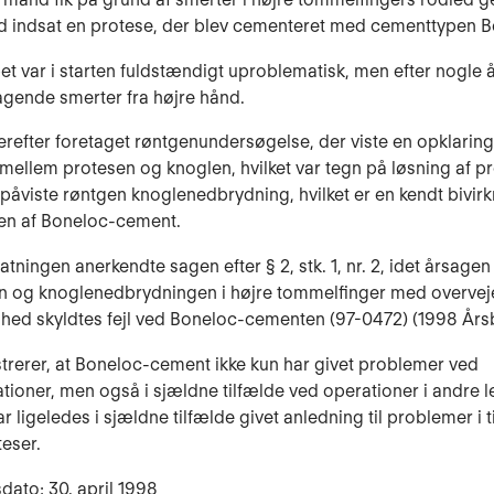
d indsat en protese, der blev cementeret med cementtypen B
bet var i starten fuldstændigt uproblematisk, men efter nogle å
ta­gende smerter fra højre hånd.
erefter foretaget røntgenundersøgelse, der viste en opklaring
ellem protesen og knoglen, hvilket var tegn på løsning af p
påvi­ste røntgen knog­lenedbrydning, hvilket er en kendt bivir
en af Boneloc-cement.
atningen anerkendte sagen efter § 2, stk. 1, nr. 2, idet årsagen 
en og knoglenedbrydningen i højre tommelfinger med overve
ghed skyldtes fejl ved Boneloc-cementen (97-0472) (1998 Årsb
strerer, at Boneloc-cement ikke kun har givet problemer ved
ti­oner, men også i sjældne tilfælde ved operationer i andre l
 li­geledes i sjældne tilfælde givet anledning til problemer i t
teser.
dato: 30. april 1998