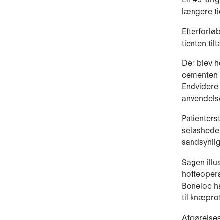
længere ti
Efterforlø
tienten til
Der blev h
cementen m
Endvidere 
anvendels
Patienterst
seløshe­d
sand­synli
Sagen illu
hofteopera
Boneloc har
til knæpro
Afgørelses