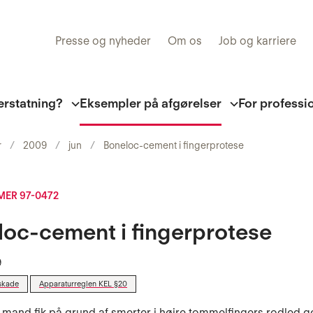
Presse og nyheder
Om os
Job og karriere
erstatning?
Eksempler på afgørelser
For professi
r
2009
jun
Boneloc-cement i fingerprotese
ER 97-0472
oc-cement i fingerprotese
9
skade
Apparaturreglen KEL §20
 mand fik på grund af smerter i højre tommelfingers rodled