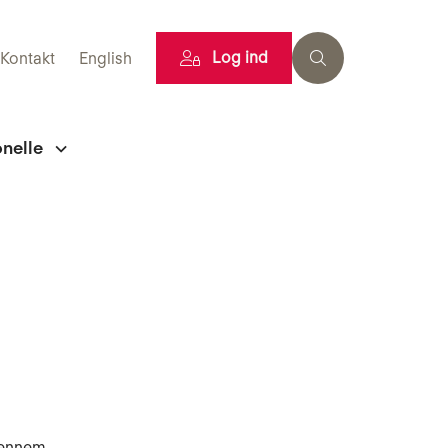
Log ind
Kontakt
English
onelle
 gennem