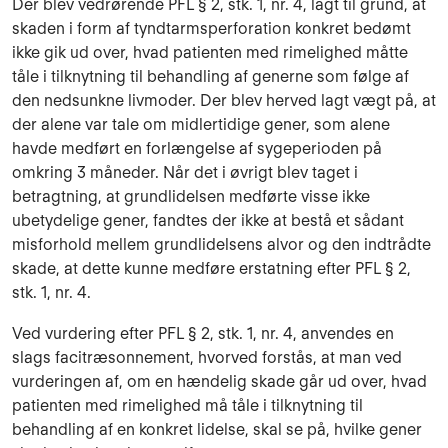
Der blev vedrørende PFL § 2, stk. 1, nr. 4, lagt til grund, at
skaden i form af tyndtarmsperforation konkret bedømt
ikke gik ud over, hvad patienten med rimelighed måtte
tåle i tilknytning til behandling af generne som følge af
den nedsunkne livmoder. Der blev herved lagt vægt på, at
der alene var tale om midlertidige gener, som alene
havde medført en forlængelse af sygeperioden på
omkring 3 måneder. Når det i øvrigt blev taget i
betragtning, at grundlidelsen medførte visse ikke
ubetydelige gener, fandtes der ikke at bestå et sådant
misforhold mellem grundlidelsens alvor og den indtrådte
skade, at dette kunne medføre erstatning efter PFL § 2,
stk. 1, nr. 4.
Ved vurdering efter PFL § 2, stk. 1, nr. 4, anvendes en
slags facitræsonnement, hvorved forstås, at man ved
vurderingen af, om en hændelig skade går ud over, hvad
patienten med rimelighed må tåle i tilknytning til
behandling af en konkret lidelse, skal se på, hvilke gener