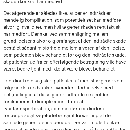
skaden konkret har medført.
Det afgørende er således ikke, at der er indtrådt en
hændelig komplikation, som potentielt set kan medføre
alvorlig invaliditet, men hvilke gener skaden rent faktisk
har medført. Der skal ved sammenligning mellem
grundlidelsens alvor o g omfanget af den indtrådte skade
bestå et sådant misforhold mellem alvoren af den lidelse,
som patienten blev behandlet for og den indtrådte skade,
at patienten ud fra en efterfølgende betragtning ville have
været bedre tjent med ikke at være blevet behandlet.
I den konkrete sag slap patienten af med sine gener som
følge af den nedsunkne livmoder. I forbindelse med
behandlingen af disse gener indtrådte en sjældent
forekommende komplikation i form af
tyndtarmsperforation, som medførte en kortere
forlængelse af sygeforløbet samt forværring af de
samlede gener i denne periode. Der var imidlertid ikke
nogen blivende gener, og patienten var på tidspunktet for