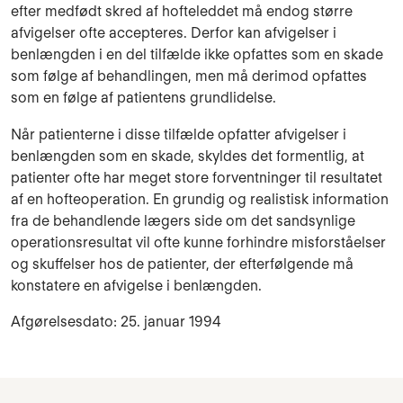
efter medfødt skred af hofte­leddet må endog større
afvigelser ofte accepteres. Derfor kan afvigelser i
benlængden i en del tilfælde ikke opfattes som en skade
som følge af behandlingen, men må derimod opfat­tes
som en følge af patientens grundlidelse.
Når patienterne i disse tilfælde opfatter afvigelser i
benlængden som en skade, skyldes det formentlig, at
patienter ofte har meget store forventninger til resulta­tet
af en hofteoperation. En grundig og realistisk information
fra de behandlende lægers side om det sandsynlige
operationsresultat vil ofte kunne forhindre misforståelser
og skuffelser hos de pa­tienter, der efterfølgende må
konstatere en afvi­gelse i benlængden.
Afgørelsesdato: 25. januar 1994