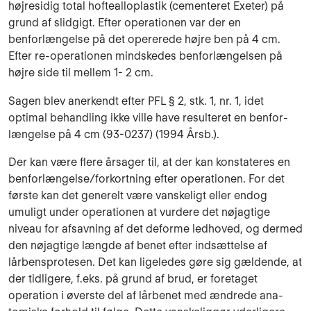
højresidig total hoftealloplastik (cementeret Exeter) på
grund af slidgigt. Efter operationen var der en
benforlængelse på det opererede højre ben på 4 cm.
Efter re-operationen mindskedes benforlængelsen på
højre side til mellem 1- 2 cm.
Sagen blev anerkendt efter PFL § 2, stk. 1, nr. 1, idet
optimal behandling ikke ville have resulteret en benfor­
længelse på 4 cm (93-0237) (1994 Årsb.).
Der kan være flere årsager til, at der kan konstateres en
benforlængel­se/forkortning efter opera­tionen. For det
første kan det generelt være vanskeligt eller endog
umuligt un­der ope­rationen at vurdere det nøjagtige
niveau for afsavning af det deforme ledhoved, og dermed
den nøjagtige længde af benet efter ind­sættelse af
lårbensprotesen. Det kan ligeledes gøre sig gældende, at
der tidligere, f.eks. på grund af brud, er foretaget
operation i øverste del af lår­benet med ændrede ana­