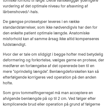
tomiske forhold til følge. Dette vanskeliggør yderligere
vurdering af det optimale niveau for afsavning af
lårbenshoved/-hals.
De gængse protesetyper leveres i en række
standardstørrelser, som ik­ke nødvendigvis har den for
den enkelte patient optimale længde. Anatomiske
misforhold kan af samme årsag ikke al­tid kompenseres
fuldstændigt.
Hvor der er tale om slidgigt i begge hofter med betydelig
deformering og forkortelse, vælges gerne en protese, der
medfører en forlængelse af det opererede ben til en
mere "oprindelig længde". Benlængdeforskel­len kan så
efterfølgende korrigeres ved operation på den anden
hofte.
Som grov tommelfingerregel må man acceptere en
afvigende ben­længde på op til 2 cm. Ved følger efter
komplicerede brud eller opera­tion på grund af følgerne