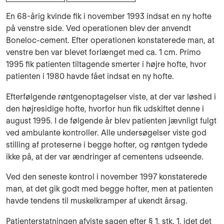
En 68-årig kvinde fik i november 1993 indsat en ny hofte
på venstre side. Ved operationen blev der anvendt
Boneloc-cement. Efter operationen konstaterede man, at
venstre ben var blevet forlænget med ca. 1 cm. Primo
1995 fik patienten tiltagende smerter i højre hofte, hvor
patienten i 1980 havde fået indsat en ny hofte.
Efterfølgende røntgenoptagelser viste, at der var løshed i
den højresidige hofte, hvorfor hun fik udskiftet denne i
august 1995. I de følgende år blev patienten jævnligt fulgt
ved ambulante kontroller. Alle under­søgelser vi­ste god
stilling af proteserne i begge hofter, og røntgen tydede
ikke på, at der var æn­dringer af cementens udseende.
Ved den seneste kontrol i november 1997 konstaterede
man, at det gik godt med begge hofter, men at patienten
havde tendens til muskelkramper af ukendt årsag.
Patienterstatningen afviste sagen efter § 1, stk. 1, idet det