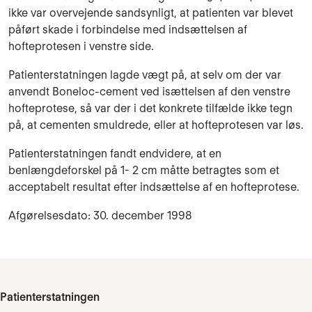
ikke var overve­jende sandsynligt, at patienten var blevet
påført skade i forbin­delse med indsæt­telsen af
hofteprotesen i venstre side.
Patienterstatningen lagde vægt på, at selv om der var
anvendt Boneloc-cement ved isættel­sen af den venstre
hofteprotese, så var der i det konkrete tilfælde ikke tegn
på, at cemen­ten smuld­rede, eller at hofteprotesen var løs.
Patienterstatningen fandt endvidere, at en
benlængdeforskel på 1- 2 cm måtte betrag­tes som et
acceptabelt resultat efter indsættelse af en hofteprotese.
Afgørelsesdato: 30. december 1998
Patienterstatningen