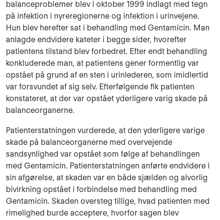
balanceproblemer blev i oktober 1999 indlagt med tegn
på infektion i nyreregionerne og infektion i urinvejene.
Hun blev herefter sat i behandling med Gentamicin. Man
anlagde endvidere kateter i begge sider, hvorefter
patientens tilstand blev forbedret. Efter endt behandling
konkluderede man, at patientens gener formentlig var
opstået på grund af en sten i urinlederen, som imidlertid
var forsvundet af sig selv. Efterfølgende fik patienten
konstateret, at der var opstået yderligere varig skade på
balanceorganerne.
Patienterstatningen vurderede, at den yderligere varige
skade på balanceorganerne med overvejende
sandsynlighed var opstået som følge af behandlingen
med Gentamicin. Patienterstatningen anførte endvidere i
sin afgørelse, at skaden var en både sjælden og alvorlig
bivirkning opstået i forbindelse med behandling med
Gentamicin. Skaden oversteg tillige, hvad patienten med
rimelighed burde acceptere, hvorfor sagen blev