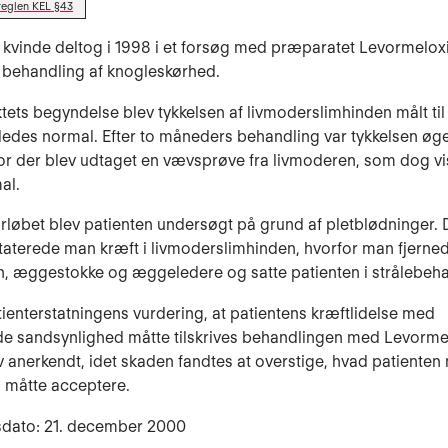
reglen KEL §43
 kvinde deltog i 1998 i et forsøg med præparatet Levormelo
 behandling af knogleskørhed.
tets begyndelse blev tykkelsen af livmoderslimhinden målt ti
ledes normal. Efter to måneders behandling var tykkelsen øget 
r der blev udtaget en vævsprøve fra livmoderen, som dog vis
al.
orløbet blev patienten undersøgt på grund af pletblødninger.
aterede man kræft i livmoderslimhinden, hvorfor man fjerne
, æggestokke og æggeledere og satte patienten i strålebeha
tienterstatningens vurdering, at patientens kræftlidelse med
e sandsynlighed måtte tilskrives behandlingen med Levormel
 anerkendt, idet skaden fandtes at overstige, hvad patienten
 måtte acceptere.
sdato: 21. december 2000