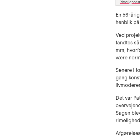
Rimeligheds
En 56-årig
henblik på
Ved projek
fandtes så
mm, hvorfo
være norm
Senere i f
gang konst
livmoderen
Det var Pa
overvejend
Sagen blev
rimelighed
Afgørelse