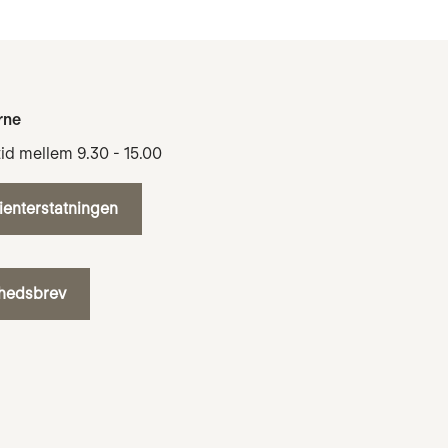
rne
tid mellem 9.30 - 15.00
tienterstatningen
yhedsbrev