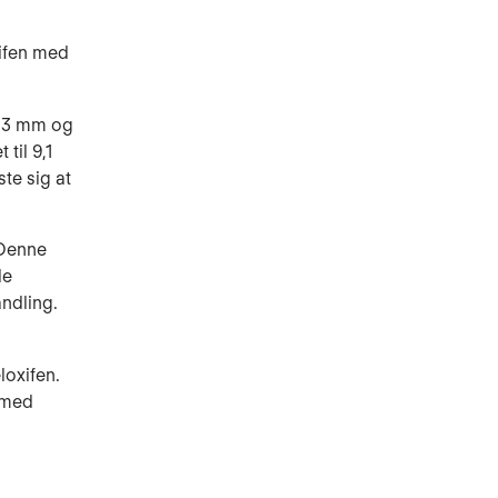
xifen med
l 3 mm og
til 9,1
te sig at
 Denne
de
ndling.
oxifen.
 med