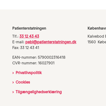
Patienterstatningen
Københav
Tlf.:
33 12 43 43
Kalvebod 
E-mail:
pebl@patienterstatningen.dk
1560 Køb
Fax: 33 12 43 41
EAN-nummer: 5790002316418
CVR-nummer: 16027901
Privatlivspolitik
Cookies
Tilgængelighedserklæring