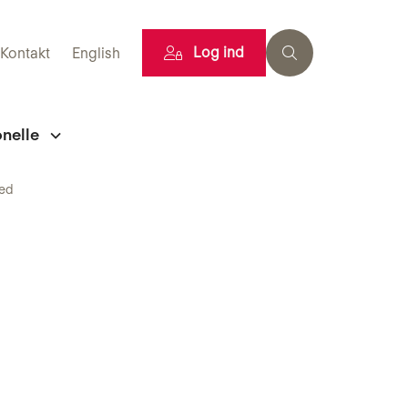
Log ind
Kontakt
English
onelle
hed