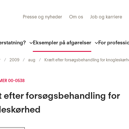
Presse og nyheder
Om os
Job og karriere
erstatning?
Eksempler på afgørelser
For professi
r
2009
aug
Kræft efter forsøgsbehandling for knogleskør
ER 00-0538
 efter forsøgsbehandling for
leskørhed