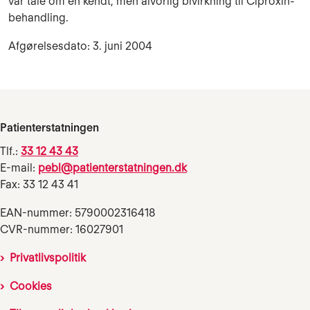
var tale om en kendt, men alvorlig bivirkning til Ciproxin-
behandling.
Afgørelsesdato: 3. juni 2004
Patienterstatningen
Tlf.:
33 12 43 43
E-mail:
pebl@patienterstatningen.dk
Fax: 33 12 43 41
EAN-nummer: 5790002316418
CVR-nummer: 16027901
Privatlivspolitik
Cookies