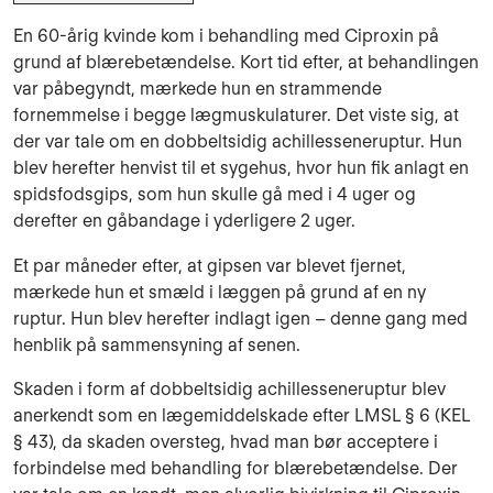
En 60-årig kvinde kom i behandling med Ciproxin på
grund af blærebetændelse. Kort tid efter, at behandlingen
var påbegyndt, mærkede hun en strammende
fornemmelse i begge lægmuskulaturer. Det viste sig, at
der var tale om en dobbeltsidig achillesseneruptur. Hun
blev herefter henvist til et sygehus, hvor hun fik anlagt en
spidsfodsgips, som hun skulle gå med i 4 uger og
derefter en gåbandage i yderligere 2 uger.
Et par måneder efter, at gipsen var blevet fjernet,
mærkede hun et smæld i læggen på grund af en ny
ruptur. Hun blev herefter indlagt igen – denne gang med
henblik på sammensyning af senen.
Skaden i form af dobbeltsidig achillesseneruptur blev
anerkendt som en lægemiddelskade efter LMSL § 6 (KEL
§ 43), da skaden oversteg, hvad man bør acceptere i
forbindelse med behandling for blærebetændelse. Der