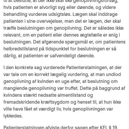
til at beslutte, at der ikke skal ske genoplivningsforsøg,
hvis patienten er alvorligt syg eller døende, og videre
behandling vurderes udsigtsløs. Lægen skal inddrage
patienten i sine overvejelser, men det er lægen, der skal
træffe beslutningen om genoplivning. Det er således ikke
relevant, om en patient eller dennes ægtefælle er enig i
beslutningen. Det afgørende spørgsmål er, om patientens
helbredstilstand på tidspunktet for beslutningen er så
dårlig, at patienten er uafvendeligt døende.
I den konkrete sag vurderede Patienterstatningen, at der
var tale om en korrekt lægelig vurdering, at man undlod
genoplivning af kvinden en uge efter, at beslutning om
manglende genoplivning var truffet. Dette på baggrund af
kvindens stærkt nedsatte almentilstand og
fremadskridende kræftsygdom og henset til, at hun ikke
ville have fået et værdigt liv, hvis genoplivningen var
lykkedes.
Patienterstatningen afviste derfor sagen efter KEL § 19,