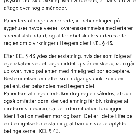
psykomotorisk udvikling. Man vurderede, at hans uro ville
aftage over nogle måneder.
Patienterstatningen vurderede, at behandlingen på
sygehuset havde været i overensstemmelse med erfaren
specialiststandard, og at forløbet skulle vurderes efter
reglen om bivirkninger til lægemidler i KEL § 43.
Efter KEL § 43 ydes der erstatning, hvis der som følge af
egenskaber ved et lægemiddel opstår en skade, som går
ud over, hvad patienten med rimelighed bør acceptere.
Bestemmelsen omfatter som udgangspunkt kun den
patient, der behandles med lægemidlet.
Patienterstatningen fortolker dog reglen således, at den
også omfatter børn, der ved amning får bivirkninger af
moderens medicin, da der i den situation foreligger
identifikation mellem mor og barn. Det er i dette tilfælde
en betingelse for erstatning, at barnets skade opfylder
betingelserne i KEL § 43.