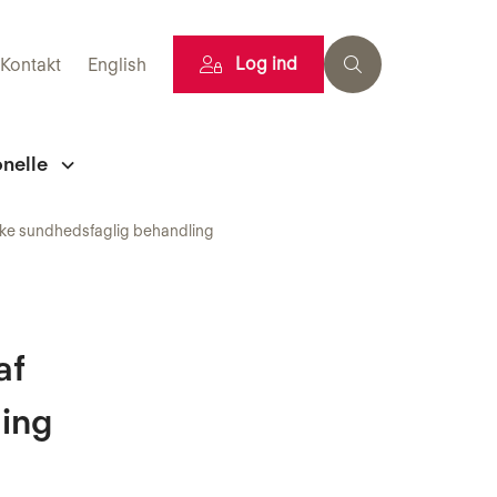
Log ind
Kontakt
English
onelle
 ikke sundhedsfaglig behandling
af
ling