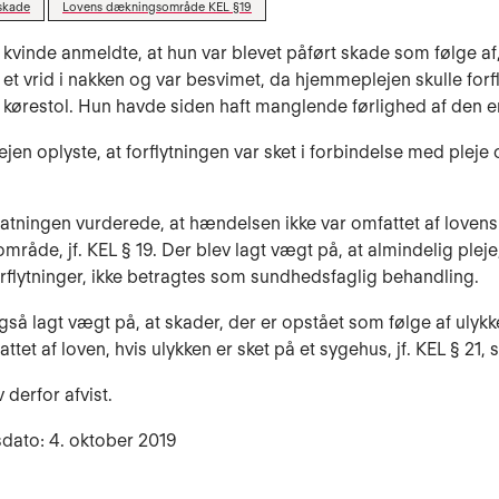
skade
Lovens dækningsområde KEL §19
 kvinde anmeldte, at hun var blevet påført skade som følge af,
 et vrid i nakken og var besvimet, da hjemmeplejen skulle forf
il kørestol. Hun havde siden haft manglende førlighed af den 
en oplyste, at forflytningen var sket i forbindelse med pleje 
tatningen vurderede, at hændelsen ikke var omfattet af lovens
råde, jf. KEL § 19. Der blev lagt vægt på, at almindelig plej
forflytninger, ikke betragtes som sundhedsfaglig behandling.
gså lagt vægt på, at skader, der er opstået som følge af ulykk
ttet af loven, hvis ulykken er sket på et sygehus, jf. KEL § 21, s
 derfor afvist.
dato: 4. oktober 2019