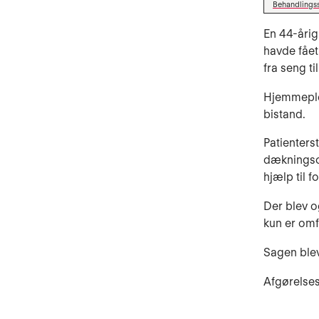
Behandlings
En 44-årig
havde fået
fra seng t
Hjemmeplej
bistand.
Patienters
dækningsom
hjælp til 
Der blev o
kun er omfa
Sagen blev
Afgørelses