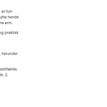
 at hun
lytte hende
ene arm.
og praktisk
e, herunder
estilfælde,
tk. 2.