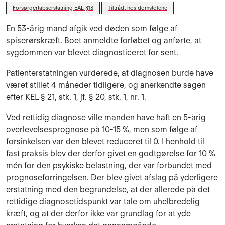
Forsørgertabserstatning EAL §13
Tiltrådt hos domstolene
En 53-årig mand afgik ved døden som følge af
spiserørskræft. Boet anmeldte forløbet og anførte, at
sygdommen var blevet diagnosticeret for sent.
Patienterstatningen vurderede, at diagnosen burde have
været stillet 4 måneder tidligere, og anerkendte sagen
efter KEL § 21, stk. 1, jf. § 20, stk. 1, nr. 1.
Ved rettidig diagnose ville manden have haft en 5-årig
overlevelsesprognose på 10-15 %, men som følge af
forsinkelsen var den blevet reduceret til 0. I henhold til
fast praksis blev der derfor givet en godtgørelse for 10 %
mén for den psykiske belastning, der var forbundet med
prognoseforringelsen. Der blev givet afslag på yderligere
erstatning med den begrundelse, at der allerede på det
rettidige diagnosetidspunkt var tale om uhelbredelig
kræft, og at der derfor ikke var grundlag for at yde