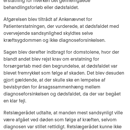
erstatning for hverken det gennemgåede
behandlingsforløb eller dødsfaldet.
Afgørelsen blev tiltrådt af Ankenævnet for
Patienterstatningen, der vurderede, at dødsfaldet med
overvejende sandsynlighed skyldtes selve
kræftsygdommen og ikke diagnoseforsinkelsen.
Sagen blev derefter indbragt for domstolene, hvor der
blandt andet blev rejst krav om erstatning for
forsørgertab med den begrundelse, at dødsfaldet var
blevet fremrykket som følge af skaden. Det blev desuden
gjort gældende, at der skulle ske en lempelse af
bevisbyrden for årsagssammenhæng mellem
diagnoseforsinkelsen og dødsfaldet, da der var begået
en klar fejl.
Retslægerådet udtalte, at manden mest sandsynligt ville
være afgået ved døden som følge af kræften, selvom
diagnosen var stillet rettidigt. Retslægerådet kunne ikke