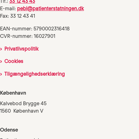
Tlf.:
33 12 43 43
E-mail:
pebl@patienterstatningen.dk
Fax: 33 12 43 41
EAN-nummer: 5790002316418
CVR-nummer: 16027901
Privatlivspolitik
Cookies
Tilgængelighedserklæring
København
Kalvebod Brygge 45
1560 København V
Odense