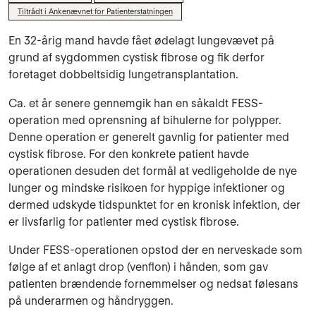
Tiltrådt i Ankenævnet for Patienterstatningen
En 32-årig mand havde fået ødelagt lungevævet på
grund af sygdommen cystisk fibrose og fik derfor
foretaget dobbeltsidig lungetransplantation.
Ca. et år senere gennemgik han en såkaldt FESS-
operation med oprensning af bihulerne for polypper.
Denne operation er generelt gavnlig for patienter med
cystisk fibrose. For den konkrete patient havde
operationen desuden det formål at vedligeholde de nye
lunger og mindske risikoen for hyppige infektioner og
dermed udskyde tidspunktet for en kronisk infektion, der
er livsfarlig for patienter med cystisk fibrose.
Under FESS-operationen opstod der en nerveskade som
følge af et anlagt drop (venflon) i hånden, som gav
patienten brændende fornemmelser og nedsat følesans
på underarmen og håndryggen.