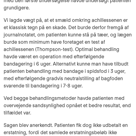
med den første undersøgelse havde undersøgt patienten
grundigere.
Vi lagde vægt på, at et smæld omkring achillessenen er
et klassisk tegn på en skade. Det burde derfor fremgå af
journalnotatet, om patienten kunne stå på tæer, og lægen
burde som minimum have foretaget en test af
achillessenen (Thompson-test). Optimal behandling
havde været en operation med efterfølgende
bandagering i 6 uger. Alternativt kunne man have tilbudt
patienten behandling med bandage i spidsfod i 3 uger,
med efterfølgende gradvis neutralstilling af bagfoden
svarende til bandagering i 7-8 uger.
Ved begge behandlingsmetoder havde patienten med
overvejende sandsynlighed opnået et bedre resultat, end
tilfældet var.
Sagen blev anerkendt. Patienten fik dog ikke udbetalt en
erstatning, fordi det samlede erstatningsbeløb ikke