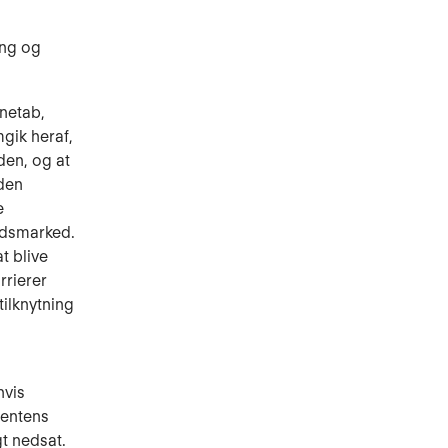
ing og
vnetab,
gik heraf,
den, og at
aden
e
jdsmarked.
t blive
rierer
ilknytning
hvis
ientens
gt nedsat.