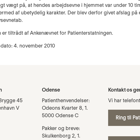
agt vægt på, at hendes arbejdsevne i hjemmet var under 10 t
rmed af ubetydelig karakter. Der blev derfor givet afslag på 
rvsevnetab.
 er tiltrådt af Ankenævnet for Patienterstatningen.
sdato: 4. november 2010
n
Odense
Kontakt os ge
Brygge 45
Patienthenvendelser:
Vi har telefon
enhavn V
Odeons Kvarter 8, 1.
5000 Odense C
Ring til Pa
Pakker og breve:
Skulkenborg 2, 1.