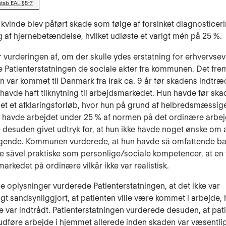
tab EAL §5-7
 kvinde blev påført skade som følge af forsinket diagnosticer
 af hjernebetændelse, hvilket udløste et varigt mén på 25 %.
or vurderingen af, om der skulle ydes erstatning for erhvervse
 Patienterstatningen de sociale akter fra kommunen. Det frem
en var kommet til Danmark fra Irak ca. 9 år før skadens indtræ
 havde haft tilknytning til arbejdsmarkedet. Hun havde før sk
 et afklaringsforløb, hvor hun på grund af helbredsmæssig
 havde arbejdet under 25 % af normen på det ordinære arbe
desuden givet udtryk for, at hun ikke havde noget ønske om a
rgende. Kommunen vurderede, at hun havde så omfattende bar
 såvel praktiske som personlige/sociale kompetencer, at en t
smarkedet på ordinære vilkår ikke var realistisk.
se oplysninger vurderede Patienterstatningen, at det ikke var
igt sandsynliggjort, at patienten ville være kommet i arbejde, 
e var indtrådt. Patienterstatningen vurderede desuden, at pat
t udføre arbejde i hjemmet allerede inden skaden var væsentli