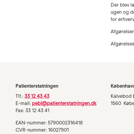
Der blev l
ugen og de
for erhve
Afgørelsen
Afgørelse
Patienterstatningen
Københav
Tlf.:
33 12 43 43
Kalvebod 
E-mail:
pebl@patienterstatningen.dk
1560 Køb
Fax: 33 12 43 41
EAN-nummer: 5790002316418
CVR-nummer: 16027901