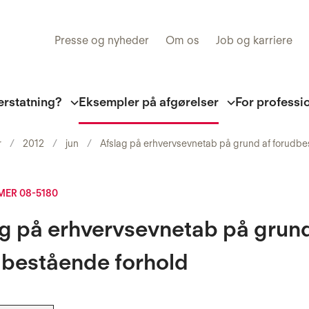
Presse og nyheder
Om os
Job og karriere
erstatning?
Eksempler på afgørelser
For professi
r
2012
jun
Afslag på erhvervsevnetab på grund af forudbe
ER 08-5180
g på erhvervsevnetab på grund
dbestående forhold