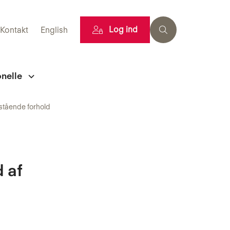
Log ind
Kontakt
English
onelle
stående forhold
 af