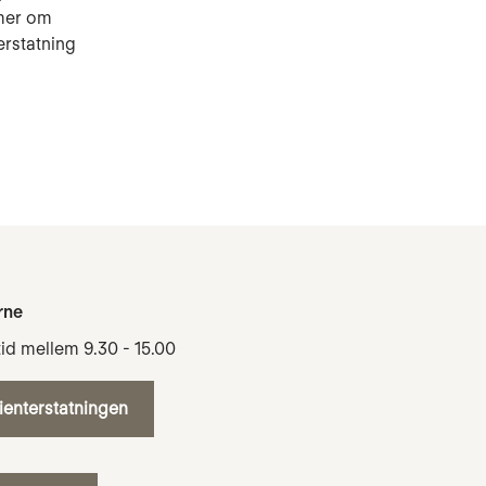
imer om
erstatning
rne
tid mellem 9.30 - 15.00
tienterstatningen