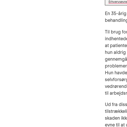
Erhvervsevne
En 35-årig
behandling
Til brug f
indhentede
at patient
hun aldrig
gennemgået
problemer
Hun havde 
selvforsø
vedrørende
til arbejd
Ud fra dis
tilstrækkel
skaden ikk
evne til a