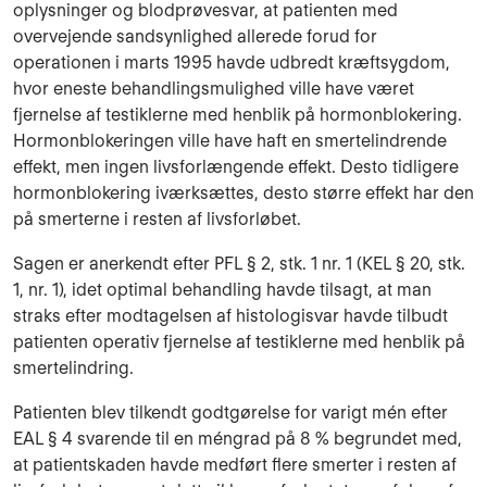
oplysninger og blodprøvesvar, at patienten med
overvejende sandsynlighed allerede forud for
operationen i marts 1995 havde udbredt kræftsygdom,
hvor eneste behandlingsmulighed ville have været
fjernelse af testiklerne med henblik på hormonblokering.
Hormonblokeringen ville have haft en smertelindrende
effekt, men ingen livsforlængende effekt. Desto tidligere
hormonblokering iværksættes, desto større effekt har den
på smerterne i resten af livsforløbet.
Sagen er anerkendt efter PFL § 2, stk. 1 nr. 1 (KEL § 20, stk.
1, nr. 1), idet optimal behandling havde tilsagt, at man
straks efter modtagelsen af histologisvar havde tilbudt
patienten operativ fjernelse af testiklerne med henblik på
smertelindring.
Patienten blev tilkendt godtgørelse for varigt mén efter
EAL § 4 svarende til en méngrad på 8 % begrundet med,
at patientskaden havde medført flere smerter i resten af