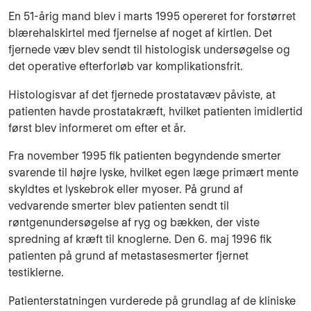
En 51-årig mand blev i marts 1995 opereret for forstørret
blærehalskirtel med fjernelse af noget af kirtlen. Det
fjernede væv blev sendt til histologisk undersøgelse og
det operative efterforløb var komplikationsfrit.
Histologisvar af det fjernede prostatavæv påviste, at
patienten havde prostatakræft, hvilket patienten imidlertid
først blev informeret om efter et år.
Fra november 1995 fik patienten begyndende smerter
svarende til højre lyske, hvilket egen læge primært mente
skyldtes et lyskebrok eller myoser. På grund af
vedvarende smerter blev patienten sendt til
røntgenundersøgelse af ryg og bækken, der viste
spredning af kræft til knoglerne. Den 6. maj 1996 fik
patienten på grund af metastasesmerter fjernet
testiklerne.
Patienterstatningen vurderede på grundlag af de kliniske