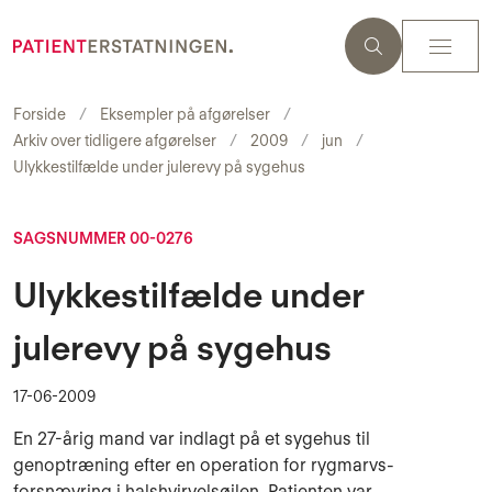
Forside
Eksempler på afgørelser
Arkiv over tidligere afgørelser
2009
jun
Ulykkestilfælde under julerevy på sygehus
SAGSNUMMER 00-0276
Ulykkestilfælde under
julerevy på sygehus
17-06-2009
En 27-årig mand var indlagt på et sygehus til
genoptræning efter en operation for rygmarvs­
forsnævring i halshvirvelsøjlen. Patienten var