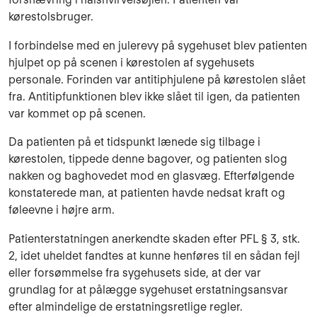
kørestolsbruger.
I forbindelse med en julerevy på sygehuset blev patienten
hjulpet op på scenen i kørestolen af sygehusets
personale. Forinden var antitiphjulene på kørestolen slået
fra. Antitipfunktionen blev ikke slået til igen, da patienten
var kommet op på scenen.
Da patienten på et tidspunkt lænede sig tilbage i
kørestolen, tippede denne bagover, og pati­enten slog
nakken og baghovedet mod en glasvæg. Efterfølgende
konstaterede man, at pati­enten havde nedsat kraft og
føleevne i højre arm.
Patienterstatningen anerkendte skaden efter PFL § 3, stk.
2, idet uheldet fandtes at kunne henføres til en sådan fejl
eller forsømmelse fra sygehusets side, at der var
grundlag for at pålægge sygehuset erstatningsansvar
efter almindelige de erstatningsretlige regler.