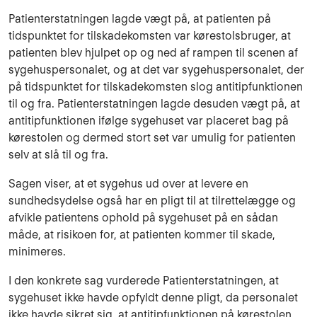
Patienterstatningen lagde vægt på, at patienten på
tidspunktet for tilskadekomsten var kørestolsbruger, at
patienten blev hjulpet op og ned af rampen til scenen af
sygehuspersonalet, og at det var sygehuspersonalet, der
på tidspunktet for tilskadekomsten slog antitipfunktionen
til og fra. Patienterstatningen lagde desuden vægt på, at
antitipfunktionen ifølge sygehuset var placeret bag på
kørestolen og dermed stort set var umulig for patienten
selv at slå til og fra.
Sagen viser, at et sygehus ud over at levere en
sundhedsydelse også har en pligt til at tilrettelægge og
afvikle patientens ophold på sygehuset på en sådan
måde, at risikoen for, at patienten kommer til skade,
minimeres.
I den konkrete sag vurderede Patienterstatningen, at
sygehuset ikke havde opfyldt denne pligt, da personalet
ikke havde sikret sig, at antitipfunktionen på kørestolen,