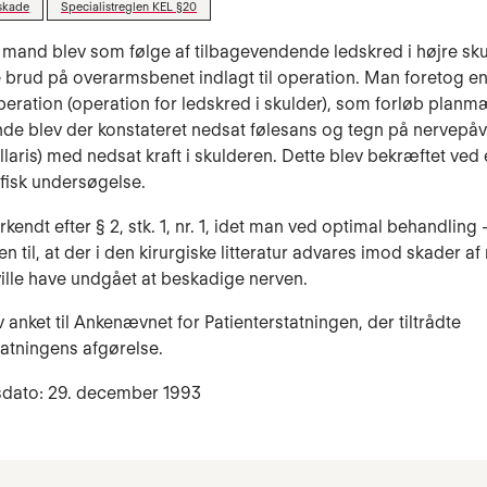
skade
Specialistreglen KEL §20
 mand blev som følge af tilbagevendende ledskred i højre sku
e brud på over­armsbenet indlagt til operation.
Man foretog en
peration (ope­ration for led­skred i skulder), som forløb planm
gende blev der konstateret ned­sat følesans og tegn på nervepå­
llaris) med ned­sat kraft i skulderen. Dette blev bekræftet ved 
isk un­dersøgelse.
endt efter § 2, stk. 1, nr. 1, idet man ved optimal behandling 
en til, at der i den kirurgiske litteratur ad­vares imod ska­der af
 ville have undgået at beskadige nerven.
anket til Ankenæv­net for Patienterstatningen, der tiltrådte
tatningens af­gørelse.
sdato: 29. december 1993