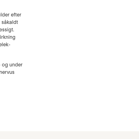
lder efter
 såkaldt
æssigt.
virkning
elek­
- og un­der
 nervus