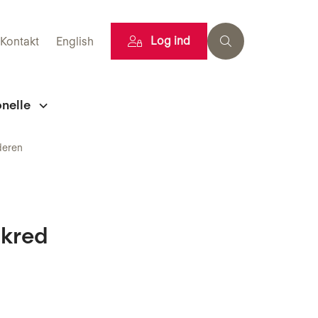
Log ind
Kontakt
English
onelle
deren
skred