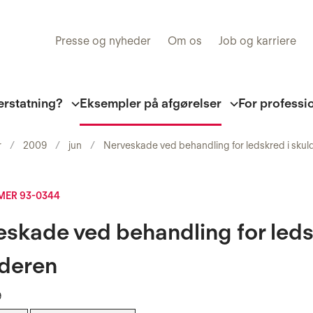
Presse og nyheder
Om os
Job og karriere
erstatning?
Eksempler på afgørelser
For professi
r
2009
jun
Nerveskade ved behandling for ledskred i skul
ER 93-0344
eskade ved behandling for led
lderen
9