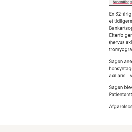
Behandlings
En 32-årig
et tidliger
Ban­kartso
Efter­føl­
(nervus axi
tromyograf
Sagen anerk
hensyn­ta­g
axillaris -
Sagen blev 
Patienters
Afgørelse