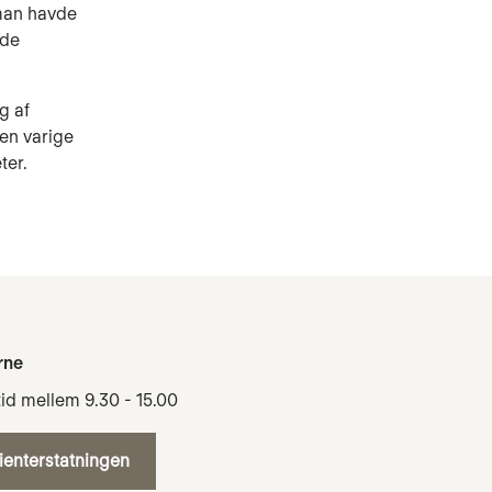
 man havde
nde
g af
en varige
ter.
rne
tid mellem 9.30 - 15.00
tienterstatningen