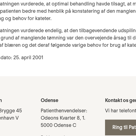
tatningen vurderede, at optimal behandling havde tilsagt, at
patienten bedre med henblik på konstatering af den mangle
g og behov for ka­teter.
tatningen vurderede endelig, at den tilbagevendende udspilin
grund af manglende tømning var den overvejende årsag til d
f blæren og det deraf følgende varige behov for brug af kate
dato: 25. april 2001
n
Odense
Kontakt os ge
Brygge 45
Patienthenvendelser:
Vi har telefon
enhavn V
Odeons Kvarter 8, 1.
5000 Odense C
Ring til Pa