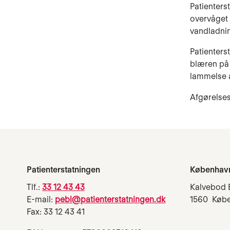
Patienters
overvåget 
vandladnin
Patienters
blæren på 
lammelse a
Afgørelses
Patienterstatningen
Københav
Tlf.:
33 12 43 43
Kalvebod 
E-mail:
pebl@patienterstatningen.dk
1560 Køb
Fax: 33 12 43 41