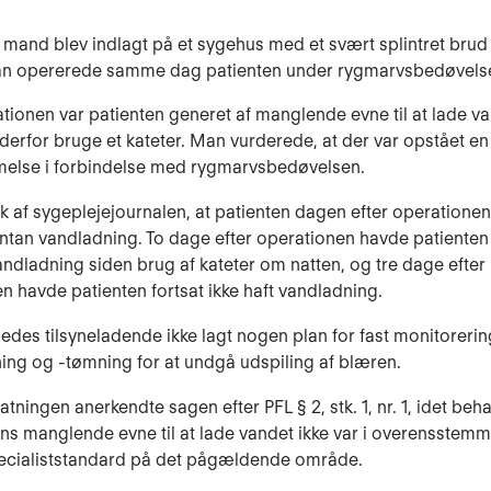
 mand blev indlagt på et sygehus med et svært splintret brud 
an opererede samme dag patienten under rygmarvsbedøvels
ationen var patienten generet af manglende evne til at lade v
derfor bruge et kateter. Man vurderede, at der var opstået en
else i forbindelse med rygmarvsbedøvel­sen.
k af sygeplejejournalen, at patienten dagen efter operationen
tan vandladning. To dage efter operationen havde patienten 
vandladning siden brug af kateter om natten, og tre dage efter
n havde patienten fortsat ikke haft vandladning.
ledes tilsyneladende ikke lagt nogen plan for fast monitorerin
ing og -tømning for at undgå udspiling af blæren.
atningen anerkendte sagen efter PFL § 2, stk. 1, nr. 1, idet be
tens manglende evne til at lade vandet ikke var i overensste
ecialiststan­dard på det pågældende område.