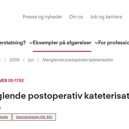
Presse og nyheder
Om os
Job og karriere
erstatning?
Eksempler på afgørelser
For professi
r
2009
jun
Manglende postoperativ kateterisation
ER 00-1793
ende postoperativ kateterisa
9
skade
Specialistreglen KEL §20