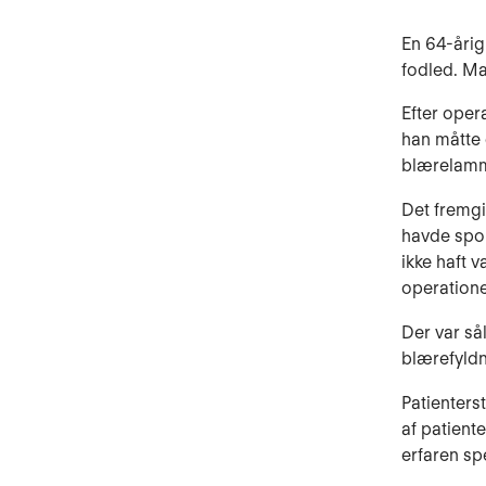
En 64-årig
fodled. M
Efter oper
han måtte 
blærelamm
Det fremgi
havde spon
ikke haft 
operatione
Der var så
blærefyldn
Patienterst
af patien­
erfaren sp