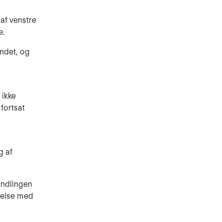
af venstre
e.
andet, og
 ikke
fortsat
g af
handlingen
mmelse med