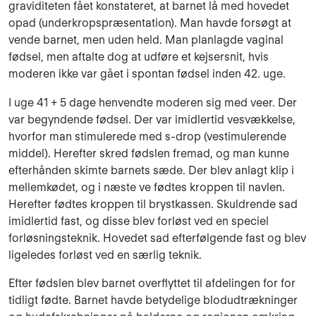
graviditeten fået konstateret, at barnet lå med hovedet
opad (underkropspræsentation). Man havde forsøgt at
vende barnet, men uden held. Man planlagde vaginal
fødsel, men aftalte dog at udføre et kejsersnit, hvis
moderen ikke var gået i spontan fødsel inden 42. uge.
I uge 41 + 5 dage henvendte moderen sig med veer. Der
var begyndende fødsel. Der var imidlertid vesvækkelse,
hvorfor man stimulerede med s-drop (vestimulerende
middel). Her­efter skred fødslen fremad, og man kunne
efterhånden skimte barnets sæde. Der blev anlagt klip i
mellemkødet, og i næste ve fødtes kroppen til navlen.
Herefter fødtes kroppen til bryst­kassen. Skuldrende sad
imidlertid fast, og disse blev forløst ved en speciel
forløsningsteknik. Hovedet sad efterfølgende fast og blev
ligeledes forløst ved en særlig teknik.
Efter fødslen blev barnet overflyttet til afdelingen for for
tidligt fødte. Barnet havde betydelige blodudtrækninger