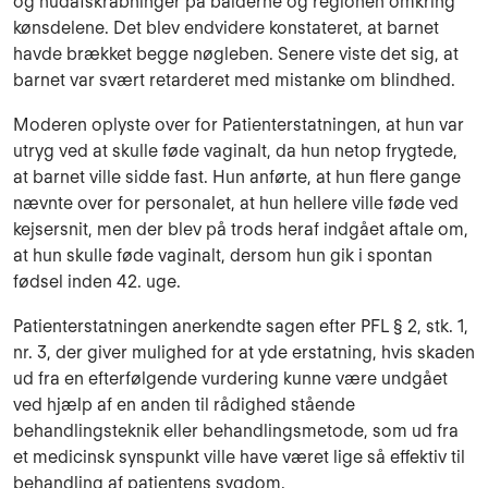
og hudafskrabninger på balderne og regionen omkring
kønsde­lene. Det blev endvidere konstateret, at barnet
havde brækket begge nøgleben. Senere viste det sig, at
barnet var svært retarderet med mistanke om blindhed.
Moderen oplyste over for Patienterstatningen, at hun var
utryg ved at skulle føde vaginalt, da hun netop frygtede,
at barnet ville sidde fast. Hun anførte, at hun flere gange
nævnte over for personalet, at hun hellere ville føde ved
kejsersnit, men der blev på trods heraf indgået aftale om,
at hun skulle føde vaginalt, dersom hun gik i spontan
fødsel inden 42. uge.
Patienterstatningen anerkendte sagen efter PFL § 2, stk. 1,
nr. 3, der giver mulighed for at yde erstatning, hvis skaden
ud fra en efterfølgende vurdering kunne være undgået
ved hjælp af en anden til rådighed stående
behandlingsteknik eller behandlingsmetode, som ud fra
et medi­cinsk synspunkt ville have været lige så effektiv til
behandling af patientens sygdom.