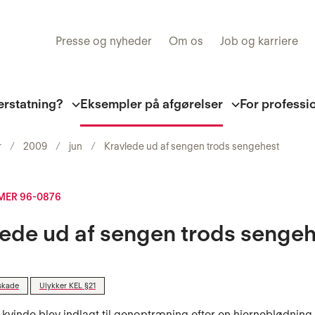
Presse og nyheder
Om os
Job og karriere
erstatning?
Eksempler på afgørelser
For professi
r
2009
jun
Kravlede ud af sengen trods sengehest
ER 96-0876
ede ud af sengen trods senge
skade
Ulykker KEL §21
 kvinde blev indlagt til genoptræning efter en hjerneblødning.