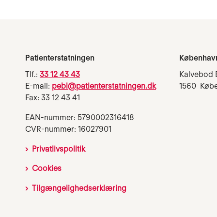
Patienterstatningen
Københav
Tlf.:
33 12 43 43
Kalvebod 
E-mail:
pebl@patienterstatningen.dk
1560 Køb
Fax: 33 12 43 41
EAN-nummer: 5790002316418
CVR-nummer: 16027901
Privatlivspolitik
Cookies
Tilgængelighedserklæring