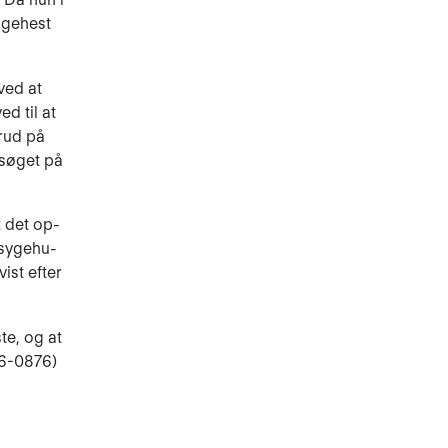
ngehest
ved at
d til at
rud på
rsøget på
 det op­
 sygehu­
ist efter
te, og at
96-0876)