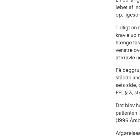
løbet af i
op, ligeso
Tidligt en
kravle ud 
hænge fast
ven­stre o
at kravle 
På baggrun
stå­ede uh
sets side,
PFL § 3, stk
Det blev h
patienten 
(1996 Årsb.
Afgørelse