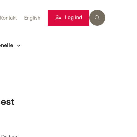
Log ind
Kontakt
English
onelle
hest
 Da hun i