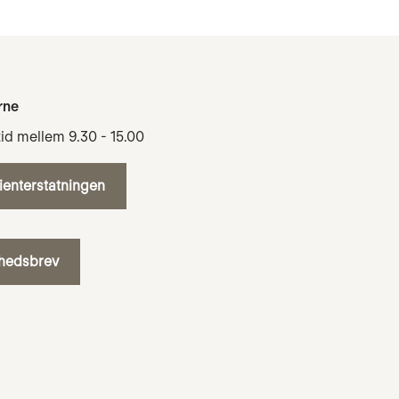
rne
tid mellem 9.30 - 15.00
tienterstatningen
yhedsbrev