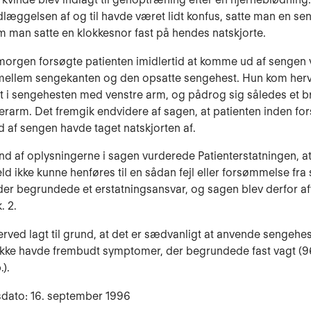
ndlæggelsen af og til havde været lidt konfus, satte man en se
m man satte en klokkesnor fast på hendes natskjorte.
 morgen forsøgte patienten imidlertid at komme ud af sengen 
mellem sengekanten og den opsatte sengehest. Hun kom herve
 i sengehesten med venstre arm, og pådrog sig således et b
verarm. Det fremgik endvidere af sagen, at patienten inden fo
ud af sengen havde taget natskjorten af.
d af oplysningerne i sagen vurderede Patienterstatningen, at
eld ikke kunne henføres til en sådan fejl eller forsømmelse fra
 der begrundede et erstatningsansvar, og sagen blev derfor afv
. 2.
erved lagt til grund, at det er sædvanligt at anvende sengehes
ikke havde frembudt symptomer, der begrundede fast vagt (
).
sdato: 16. september 1996