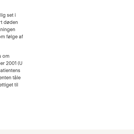
ig set i
ørt døden
atningen
om følge af
is om
ber 2001 (U
patientens
enten tåle
tiget til