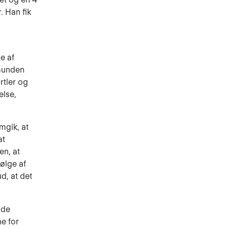
. Han fik
e af
 munden
rtler og
else,
mgik, at
at
en, at
følge af
d, at det
nde
ne for