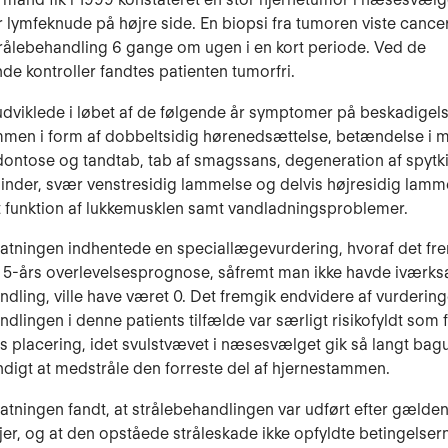
r lymfeknude på højre side. En biopsi fra tumoren viste cancer
trålebehandling 6 gange om ugen i en kort periode. Ved de
nde kontroller fandtes patienten tumorfri.
udviklede i løbet af de følgende år symptomer på beskadigels
mmen i form af dobbeltsidig hørenedsættelse, betændelse i
ntose og tandtab, tab af smagssans, degeneration af spytki
hinder, svær venstresidig lammelse og delvis højresidig lamm
nt funktion af lukkemusklen samt vandladningsproblemer.
tatningen indhentede en speciallægevurdering, hvoraf det fre
 5-års overlevelsesprognose, såfremt man ikke havde iværks
ndling, ville have været 0. Det fremgik endvidere af vurdering
ndlingen i denne patients tilfælde var særligt risikofyldt som 
ets placering, idet svulstvævet i næsesvælget gik så langt bagu
digt at medstråle den forreste del af hjernestammen.
tatningen fandt, at strålebehandlingen var udført efter gælde
njer, og at den opståede stråleskade ikke opfyldte betingelser