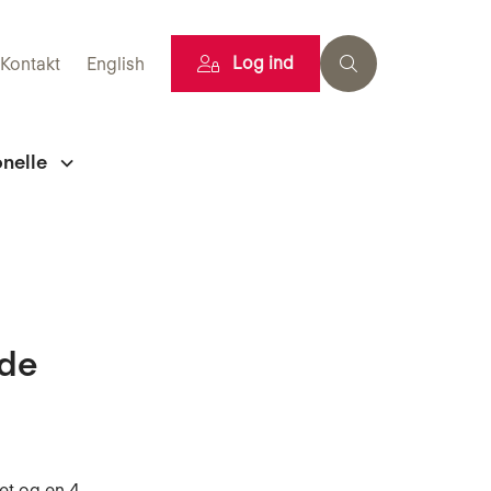
Log ind
Kontakt
English
onelle
ade
et og en 4