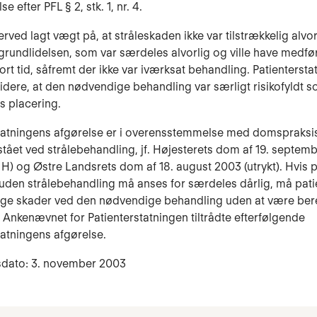
e efter PFL § 2, stk. 1, nr. 4.
rved lagt vægt på, at stråleskaden ikke var tilstrækkelig alvorl
l grundlidelsen, som var særdeles alvorlig og ville have medf
kort tid, såfremt der ikke var iværksat behandling. Patienterst
idere, at den nødvendige behandling var særligt risikofyldt s
ts placering.
statningens afgørelse er i overensstemmelse med domspraks
tået ved strålebehandling, jf. Højesterets dom af 19. septem
H) og Østre Landsrets dom af 18. august 2003 (utrykt). Hvis 
den strålebehandling må anses for særdeles dårlig, må pati
lige skader ved den nødvendige behandling uden at være beret
. Ankenævnet for Patienterstatningen tiltrådte efterfølgende
tatningens afgørelse.
sdato: 3. november 2003