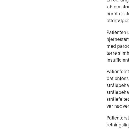
x 5 cm sto
herefter s
efterfølge
Patienten 
hjernesta
med parodo
tørre slim
insufficie
Patienters
patientens
strålebeha
strålebeha
strålefelt
var nødven
Patienters
retningsli