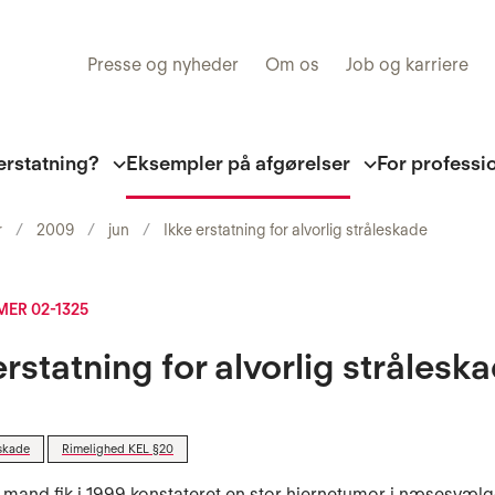
Presse og nyheder
Om os
Job og karriere
erstatning?
Eksempler på afgørelser
For professi
r
2009
jun
Ikke erstatning for alvorlig stråleskade
ER 02-1325
erstatning for alvorlig strålesk
skade
Rimelighed KEL §20
 mand fik i 1999 konstateret en stor hjernetumor i næsesvælg