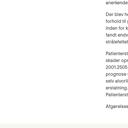
anerkendels
Der blev he
forhold ti
inden for 
fandt endv
strålefelte
Patienter
skader ops
2001.2505 
prognose u
selv alvor
erstatning
Patienters
Afgørelse