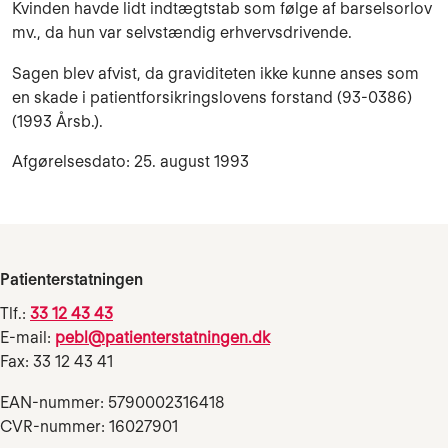
Kvinden havde lidt indtægtstab som følge af barselsor­lov
mv., da hun var selv­stændig erhvervsdrivende.
Sagen blev afvist, da graviditeten ikke kunne anses som
en skade i patientfor­sikringslovens for­stand (93-0386)
(1993 Årsb.).
Afgørelsesdato: 25. august 1993
Patienterstatningen
Tlf.:
33 12 43 43
E-mail:
pebl@patienterstatningen.dk
Fax: 33 12 43 41
EAN-nummer: 5790002316418
CVR-nummer: 16027901