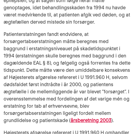
epilepsien, og at sagen som følge heraf måtte
genoptages, idet behandlingsskaden fra 1994 nu havde
været medvirkende til, at patienten afgik ved døden, og at
ægtefællen derved mistede sin forsørger.
Patienterstatningen fandt endvidere, at
forsørgertabserstatningen måtte beregnes med
baggrund i erstatningsniveauet på skadetidspunktet i
1994 (erstatningen skulle beregnes med baggrund i den
dagældende EAL § 8), og følgelig også forrentes fra dette
tidspunkt. Dette måtte være den umiddelbare konsekvens
af Højesterets afgørelse refereret i U 1991.960 H, selvom
dødsfaldet først indtrådte i år 2000, og patientens
ægtefælle i de mellemliggende år var blevet ”forsørget”. I
overensstemmelse med fordelingen af det varige mén og
erstatning for tab af erhvervsevne, blev
forsørgertabserstatningen ligeligt fordelt mellem
grundlidelse og patientskade (
årsberetning 2003
).
Højesterets afgørelse refereret i U 1991.960 H omhandler