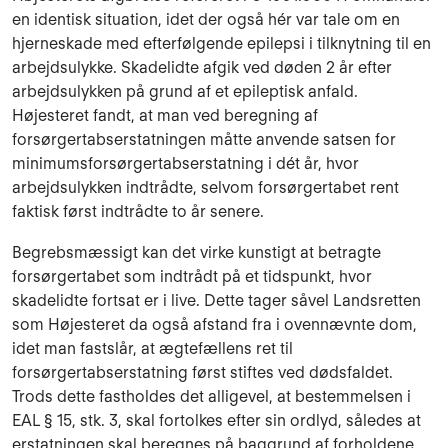
en identisk situation, idet der også hér var tale om en
hjerneskade med efterfølgende epilepsi i tilknytning til en
arbejdsulykke. Skadelidte afgik ved døden 2 år efter
arbejdsulykken på grund af et epileptisk anfald.
Højesteret fandt, at man ved beregning af
forsørgertabserstatningen måtte anvende satsen for
minimumsforsørgertabserstatning i dét år, hvor
arbejdsulykken indtrådte, selvom forsørgertabet rent
faktisk først indtrådte to år senere.
Begrebsmæssigt kan det virke kunstigt at betragte
forsørgertabet som indtrådt på et tidspunkt, hvor
skadelidte fortsat er i live. Dette tager såvel Landsretten
som Højesteret da også afstand fra i ovennævnte dom,
idet man fastslår, at ægtefællens ret til
forsørgertabserstatning først stiftes ved dødsfaldet.
Trods dette fastholdes det alligevel, at bestemmelsen i
EAL § 15, stk. 3, skal fortolkes efter sin ordlyd, således at
erstatningen skal beregnes på baggrund af forholdene