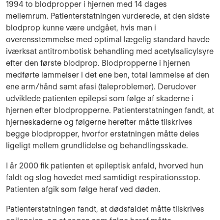
1994 to blodpropper i hjernen med 14 dages
mellemrum. Patienterstatningen vurderede, at den sidste
blodprop kunne være undgået, hvis man i
overensstemmelse med optimal lægelig standard havde
iværksat antitrombotisk behandling med acetylsalicylsyre
efter den første blodprop. Blodpropperne i hjernen
medførte lammelser i det ene ben, total lammelse af den
ene arm/hånd samt afasi (taleproblemer). Derudover
udviklede patienten epilepsi som følge af skaderne i
hjernen efter blodpropperne. Patienterstatningen fandt, at
hjerneskaderne og følgerne herefter måtte tilskrives
begge blodpropper, hvorfor erstatningen måtte deles
ligeligt mellem grundlidelse og behandlingsskade.
I år 2000 fik patienten et epileptisk anfald, hvorved hun
faldt og slog hovedet med samtidigt respirationsstop.
Patienten afgik som følge heraf ved døden.
Patienterstatningen fandt, at dødsfaldet måtte tilskrives