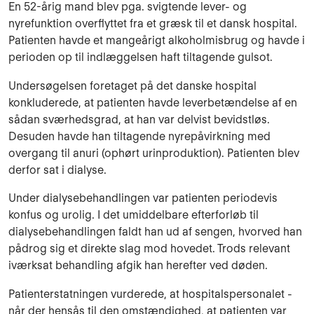
En 52-årig mand blev pga. svigtende lever- og
nyrefunktion overflyttet fra et græsk til et dansk hospital.
Patienten havde et mangeårigt alkoholmisbrug og havde i
perioden op til indlæggelsen haft tiltagende gulsot.
Undersøgelsen foretaget på det danske hospital
konkluderede, at patienten havde leverbetændelse af en
sådan sværhedsgrad, at han var delvist bevidstløs.
Desuden havde han tiltagende nyrepåvirkning med
overgang til anuri (ophørt urinproduktion). Patienten blev
derfor sat i dialyse.
Under dialysebehandlingen var patienten periodevis
konfus og urolig. I det umiddelbare efterforløb til
dialysebehandlingen faldt han ud af sengen, hvorved han
pådrog sig et direkte slag mod hovedet. Trods relevant
iværksat behandling afgik han herefter ved døden.
Patienterstatningen vurderede, at hospitalspersonalet -
når der hensås til den omstændighed, at patienten var