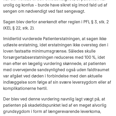
urolig og konfus - burde have sikret sig imod fald ud af
sengen om nødvendigt ved fast sengevagt.
Sagen blev derfor anerkendt efter reglen i PFL § 3, stk. 2
(KEL § 22, stk. 2).
Imidlertid vurderede Patienterstatningen, at sagen ikke
udløste erstatning, idet erstatningen ikke oversteg den i
loven fastsatte minimumsgrænse. Således skulle
forsørgertabserstatningen reduceres med 100 %, idet
man efter en lægelig vurdering skønnede, at patienten
med overvejende sandsynlighed også uden faldtraumet
var afgået ved døden i forbindelse med den aktuelle
indlæggelse som følge af sin svære leversygdom eller af
komplikationerne hertil.
Der blev ved denne vurdering navnlig lagt vægt på, at
patienten på skadetidspunktet led af en meget alvorlig
grundsygdom i form af længerevarende leverkoma,