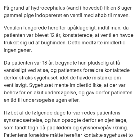
På grund af hydrocephalus (vand i hovedet) fik en 3 uger
gammel pige indopereret en ventil med afløb til maven.
Ventilen fungerede herefter upåklageligt, indtil man, da
patienten var blevet 12 år, konstaterede, at ventilen havde
trukket sig ud af bughinden. Dette medførte imidlertid
ingen gener.
Da patienten var 13 år, begyndte hun pludselig at få
vanskeligt ved at se, og patientens forældre kontaktede
derfor straks sygehuset, idet de havde mistanke om
ventilsvigt. Sygehuset mente imidlertid ikke, at der var
behov for en akut undersøgelse, og gav derfor patienten
en tid til undersøgelse ugen efter.
I løbet af de følgende dage forværredes patientens
synsnedsættelse, og hun opsøgte derfor en øjenlæge,
som fandt tegn på papilødem og synsnervepåvirkning.
Patientens forældre måtte herefter kontakte sygehuset to