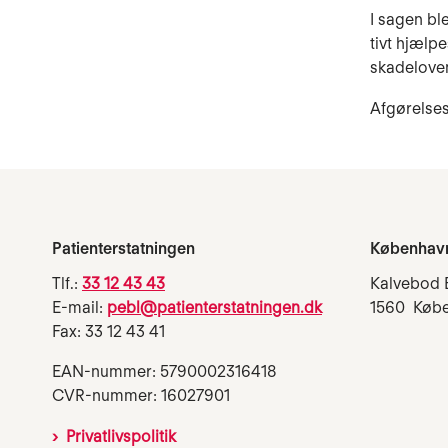
I sagen bl
tivt hjæl­
skadelove
Afgørelse
Patienterstatningen
Københav
Tlf.:
33 12 43 43
Kalvebod 
E-mail:
pebl@patienterstatningen.dk
1560 Køb
Fax: 33 12 43 41
EAN-nummer: 5790002316418
CVR-nummer: 16027901
Privatlivspolitik