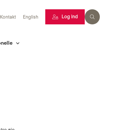
Log ind
Kontakt
English
onelle
tre øje