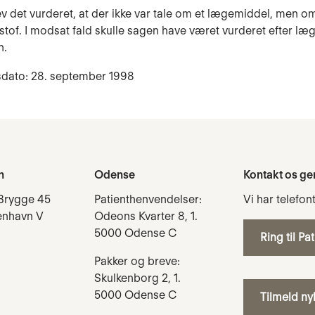
ev det vurderet, at der ikke var tale om et lægemiddel, men o
pe­stof. I modsat fald skulle sagen have været vurderet efter l
n.
sdato: 28. september 1998
n
Odense
Kontakt os ge
Brygge 45
Patienthenvendelser:
Vi har telefon
enhavn V
Odeons Kvarter 8, 1.
5000 Odense C
Ring til Pa
Pakker og breve:
Skulkenborg 2, 1.
5000 Odense C
Tilmeld n