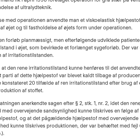
delse af ultralydteknik.
lse med operationen anvendte man et viskoelastisk hjælpestof 
f øjet og til fastholdelse af øjets form under operationen.
n forløb planmæssigt, men efterfølgende udviklede patiente
stil­stand i øjet, som bevirkede et forlænget sygeforløb. Der var
af irritati­onstilstanden.
 at den rene irritationstilstand kunne henføres til det anvendt
et parti af dette hjælpestof var blevet kaldt tilbage af produce
onstateret 20 tilfælde af ren irritationstilstand efter brug af
oduktion af stoffet.
atningen anerkendte sagen efter § 2, stk. 1, nr. 2, idet den rene 
d med overvejende sandsynlighed kunne tilskrives en følge af
ælpestof, og at det pågældende hjælpestof med overvejende
­hed kunne tilskrives produktionen, der var behæftet med fej
).