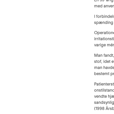
med anven­
I forbinde
spænding a
Operatione
irri­tation
varige mén 
Man fandt,
stof, idet 
man havde k
bestemt pr
Patienterst
onstilstan
vendte hj
sandsynlig
(1998 Årsb.