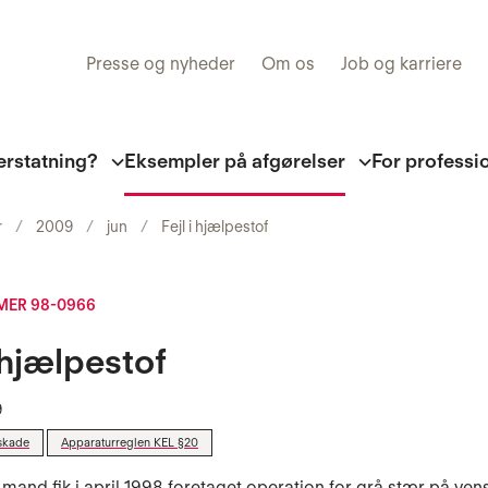
Presse og nyheder
Om os
Job og karriere
erstatning?
Eksempler på afgørelser
For professi
r
2009
jun
Fejl i hjælpestof
ER 98-0966
i hjælpestof
9
skade
Apparaturreglen KEL §20
 mand fik i april 1998 foretaget operation for grå stær på vens