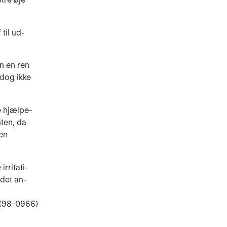
til ud­
n en ren
 dog ikke
e hjælpe­
nten, da
 en
irritati­
 det an­
l (98-0966)