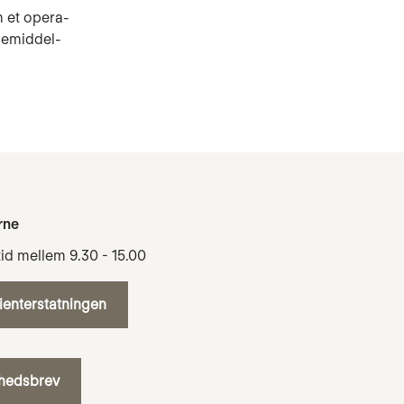
m et opera­
ægemiddel­
rne
tid mellem 9.30 - 15.00
tienterstatningen
yhedsbrev