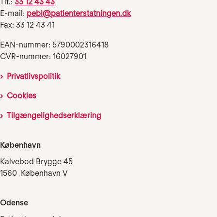
Tlf.:
33 12 43 43
E-mail:
pebl@patienterstatningen.dk
Fax: 33 12 43 41
EAN-nummer: 5790002316418
CVR-nummer: 16027901
Privatlivspolitik
Cookies
Tilgængelighedserklæring
København
Kalvebod Brygge 45
1560 København V
Odense