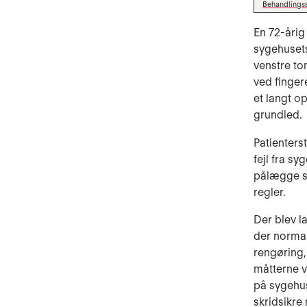
Behandlings
En 72-årig
sygehusets
venstre to
ved finger
et langt o
grundled.
Patienters
fejl fra sy
pålægge sy
regler.
Der blev l
der normal
rengøring,
måtterne v
på sygehus
skridsikre