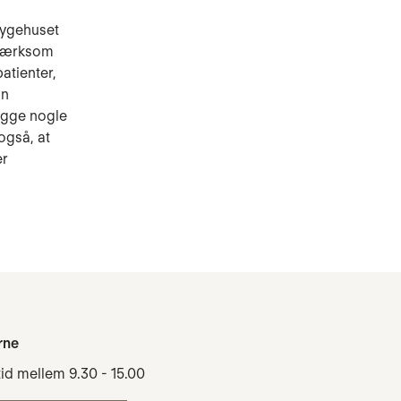
 Sygehuset
pmærksom
patienter,
an
lægge nogle
også, at
er
rne
tid mellem 9.30 - 15.00