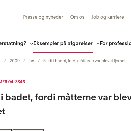
Presse og nyheder
Om os
Job og karriere
erstatning?
Eksempler på afgørelser
For professi
r
2009
jun
Faldt i badet, fordi måtterne var blevet fjernet
ER 04-3346
 i badet, fordi måtterne var ble
et