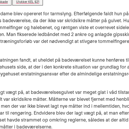
skade
Ulykker KEL §21
 dame blev opereret for tarmslyng. Efterfølgende faldt hun på
 badeværelse, da der ikke var skridsikre måtter på gulvet. H
mmelfinger og halebenet, og røntgen viste et overrevet side
en. Man fikserede ledbåndet med 2 ankre og anlagde gipsski
ptræningsforløb var det nødvendigt at stivgøre tommelfinger
tatningen fandt, at uheldet på badeværelset kunne henføres ti
gehusets side, at der i den konkrete situation var grundlag for 
gehuset erstatningsansvar efter de almindelige erstatningsr
agt vægt på, at badeværelsesgulvet var meget glat i våd tilsta
t var skridsikre måtter. Måtterne var blevet fjernet med henbl
 men der var ikke blevet lagt nye måtter ind i mellemtiden, hv
ar til rengøring. Endvidere blev der lagt vægt på, at man eft
et havde strammet op omkring reglerne, således at der altid
 måtter i badeværelserne.