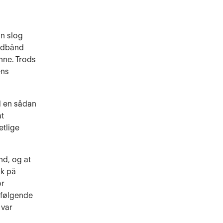
un slog
ledbånd
nne. Trods
ens
l en sådan
at
etlige
nd, og at
ik på
or
erfølgende
 var