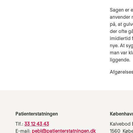
Sagen er e
anvender 
på, at gulv
der ofte g
imidlertid
nye. At sy
man var kla
liggende.
Afgørelse
Patienterstatningen
Københav
Tlf.:
33 12 43 43
Kalvebod 
E-mail:
pebl@patienterstatningen.dk
1560 Køb