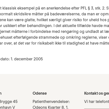
t klassisk eksempel på en anerkendelse efter PFL § 3, stk. 2.
normalt skridsikre måtter på badeværelserne, da man er o
ene kan være glatte, hvilket særligt giver risiko for uheld hos 
år usikkert efter behandlingen. I det aktuelle tilfælde havde m
 fjernet måtterne i forbindelse med rengøring og undladt at 
gehuset efterfølgende strammede op omkring reglerne, viser 
r over, at det var for risikabelt ikke til stadighed at have mått
sdato: 1. december 2005
n
Odense
Kontakt os ge
Brygge 45
Patienthenvendelser:
Vi har telefon
enhavn V
Odeons Kvarter 8, 1.