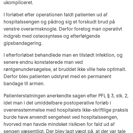
ukomplice­ret.
I forløbet efter operationen faldt patienten ud af
hospitalssengen og pådrog sig et forskudt brud på
venstre overarmsknogle. Derfor foretog man operativt
indgreb med osteosyntese og efterfølgende
gipsbandagering.
I efterforløbet behandlede man en tilstødt infektion, og
senere endnu kon­staterede man ved
røntgenundersøgelse, at bruddet ikke ville hele optimalt.
Derfor blev patienten udstyret med en permanent
bandage til armen.
Patienterstatningen anerkendte sagen efter PFL § 3, stk. 2,
idet man i det umid­del­bare postoperative forløb i
overensstemmelse med hospitalets ikke-skriftlige prak­sis
burde have anvendt sengehest ved hospitalssengen,
hvorved man havde mindsket risikoen for fald ud af
sengen væsentligt. Der blev lagt vægt på, at der var tale