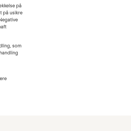
ækkelse på
t på usikre
 Negative
haft
ndling, som
ehandling
gere