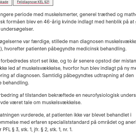
skade
Fejldiagnose KEL §21
længere periode med muskelsmerter, generel træthed og mat
sisk formåen blev en 46-årig kvinde indlagt med henblik på 
 un­dersøgelser.
øgelserne var færdige, stillede man diagnosen muskelsvækk
), hvorefter patienten påbegyndte medicinsk behandling.
 forbedredes stort set ikke, og to år senere opstod der mista
ikke led af muskelsvækkelse, hvorfor hun blev indlagt på ny m
ring af diagnosen. Samtidig påbegyndtes udtrapning af den
e behandling.
orbedring af tilstanden bekræftede en neurofysiologisk unders
avde været tale om muskelsvækkelse.
tatningen vurderede, at patienten ikke var blevet behandlet i
emmelse med erfaren specialiststandard på området og aner
FL § 3, stk. 1, jfr. § 2, stk. 1, nr. 1.