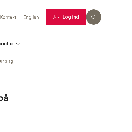
Log ind
Kontakt
English
onelle
rundlag
på