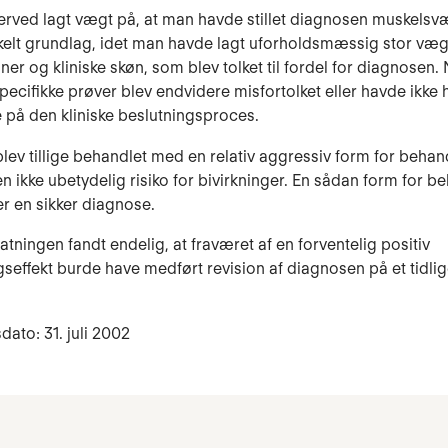
erved lagt vægt på, at man havde stillet diagnosen muskelsv
nkelt grundlag, idet man havde lagt uforholdsmæssig stor væg
ner og kliniske skøn, som blev tolket til fordel for diagnosen.
specifikke prøver blev endvidere misfortolket eller havde ikke 
e på den kliniske be­slutningsproces.
blev tillige behandlet med en relativ aggressiv form for beha
en ikke ubetydelig risiko for bivirkninger. En sådan form for b
r en sikker diagnose.
atningen fandt endelig, at fraværet af en forventelig positiv
seffekt burde have medført revision af diagnosen på et tidli
dato: 31. juli 2002