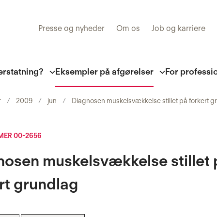
Presse og nyheder
Om os
Job og karriere
erstatning?
Eksempler på afgørelser
For professi
r
2009
jun
Diagnosen muskelsvækkelse stillet på forkert g
ER 00-2656
osen muskelsvækkelse stillet 
rt grundlag