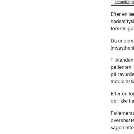
Behandlings
Efter en 
nedsat fy­
forskellige
Da unders
(myastheni
Tilstanden
patienten 
på revurde
medicinsk
Efter en f
der ikke h
Patienters
overensst
sagen efter P