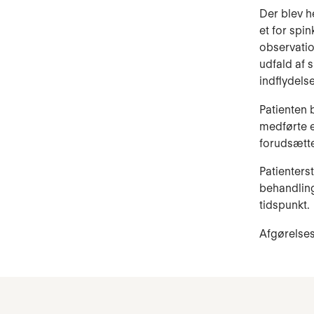
Der blev h
et for spi
observatio
udfald af 
indflydels
Patienten 
med­førte 
forudsætte
Patienterst
behandling
tidspunkt.
Afgørelses