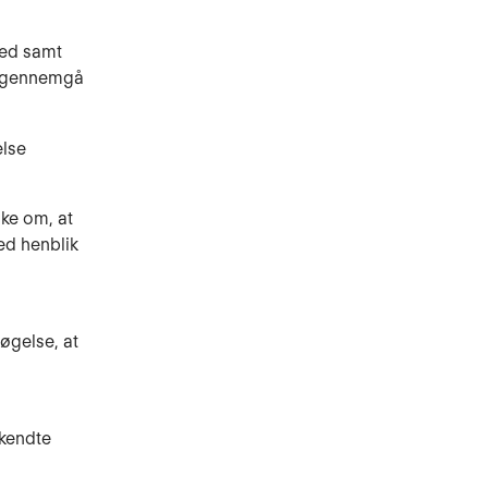
hed samt
at gennemgå
else
nke om, at
ed henblik
øgelse, at
kendte