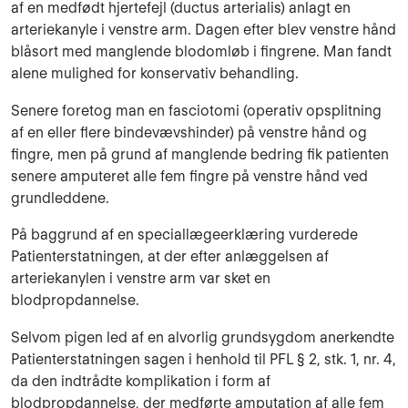
af en medfødt hjertefejl (ductus arterialis) anlagt en
arteriekanyle i venstre arm. Dagen efter blev venstre hånd
blåsort med manglende blodomløb i fingrene. Man fandt
alene mulighed for konservativ behandling.
Senere foretog man en fasciotomi (operativ opsplitning
af en eller flere bindevævshinder) på venstre hånd og
fingre, men på grund af manglende bedring fik patienten
senere am­puteret alle fem fingre på venstre hånd ved
grundleddene.
På baggrund af en speciallægeerklæring vurderede
Patienterstatningen, at der efter anlæg­gelsen af
arteriekanylen i venstre arm var sket en
blodpropdannelse.
Selvom pigen led af en alvorlig grundsygdom anerkendte
Patienterstatningen sagen i hen­hold til PFL § 2, stk. 1, nr. 4,
da den indtrådte komplikation i form af
blodpropdannelse, der medførte amputation af alle fem