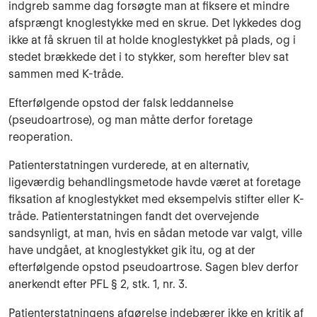
indgreb samme dag forsøgte man at fiksere et mindre
afsprængt knoglestykke med en skrue. Det lykkedes dog
ikke at få skruen til at holde knoglestykket på plads, og i
stedet brækkede det i to stykker, som herefter blev sat
sammen med K-tråde.
Efterfølgende opstod der falsk leddannelse
(pseudoartrose), og man måtte derfor foretage
reoperation.
Patienterstatningen vurderede, at en alternativ,
ligeværdig behandlingsmetode havde været at foretage
fiksation af knoglestykket med eksempelvis stifter eller K-
tråde. Patienterstatningen fandt det overvejende
sandsynligt, at man, hvis en sådan metode var valgt, ville
have undgået, at knoglestykket gik itu, og at der
efterfølgende opstod pseudoartrose. Sagen blev derfor
anerkendt efter PFL § 2, stk. 1, nr. 3.
Patienterstatningens afgørelse indebærer ikke en kritik af