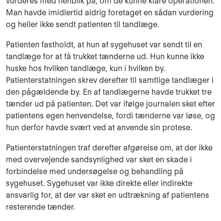
vurderes med henblik på, om de kunne klare operationen.
Man havde imidlertid aldrig foretaget en sådan vurdering
og heller ikke sendt patienten til tandlæge.
Patienten fastholdt, at hun af sygehuset var sendt til en
tandlæge for at få trukket tænderne ud. Hun kunne ikke
huske hos hvilken tandlæge, kun i hvilken by.
Patienterstatningen skrev der­efter til samtlige tandlæger i
den pågældende by. En af tandlægerne havde trukket tre
tænder ud på patienten. Det var ifølge journalen sket efter
patientens egen henvendelse, fordi tænderne var løse, og
hun derfor havde svært ved at anvende sin protese.
Patienterstatningen traf derefter afgørelse om, at der ikke
med overvejende sandsynlighed var sket en skade i
forbindelse med undersøgelse og behandling på
sygehuset. Sygehuset var ikke direkte eller indirekte
ansvarlig for, at der var sket en udtrækning af patientens
resterende tænder.