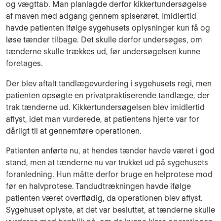
og vægttab. Man planlagde derfor kikkertundersøgelse
af maven med adgang gennem spiserøret. Imidlertid
havde patienten ifølge sygehusets oplysninger kun få og
løse tænder tilbage. Det skulle derfor undersøges, om
tænderne skulle trækkes ud, før undersøgelsen kunne
foretages.
Der blev aftalt tandlægevurdering i sygehusets regi, men
patienten opsøgte en privatpraktise­rende tandlæge, der
trak tænderne ud. Kikkertundersøgelsen blev imidlertid
aflyst, idet man vurderede, at patientens hjerte var for
dårligt til at gennemføre operationen.
Patienten anførte nu, at hendes tænder havde været i god
stand, men at tænderne nu var truk­ket ud på sygehusets
foranledning. Hun måtte derfor bruge en helprotese mod
før en halvpro­tese. Tandudtrækningen havde ifølge
patienten været overflødig, da operationen blev aflyst.
Sygehuset oplyste, at det var besluttet, at tænderne skulle