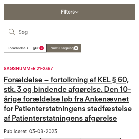
Filters
S
Forældelse KEL §60
Nulstil søgning
SAGSNUMMER 21-2397
Forældelse – fortolkning af KEL § 60,
stk. 3 og bindende afgørelse. Den 10-
årige forældelse løb fra Ankenævnet
for Patienterstatningens stadfæstelse
af Patienterstatningens afgørelse
Publiceret
03-08-2023