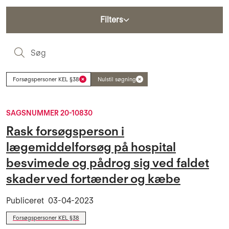
Filters
S
Forsøgspersoner KEL §38
Nulstil søgning
SAGSNUMMER 20-10830
Rask forsøgsperson i
lægemiddelforsøg på hospital
besvimede og pådrog sig ved faldet
skader ved fortænder og kæbe
Publiceret
03-04-2023
Forsøgspersoner KEL §38