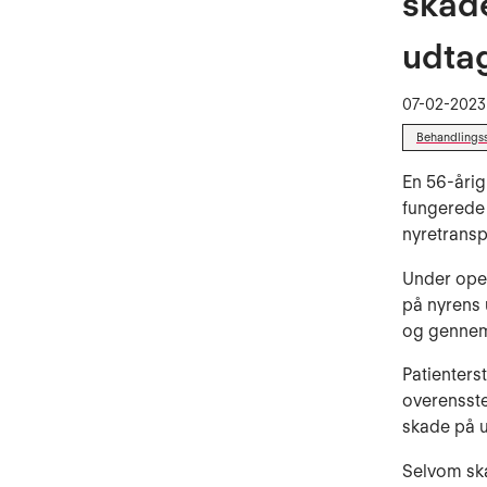
skade
udtag
07-02-2023
Behandlings
En 56-årig
fungerede 
nyretransp
Under oper
på nyrens 
og gennemg
Patienters
overensste
skade på u
Selvom ska