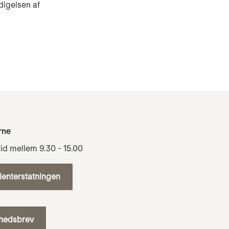
digelsen af
rne
tid mellem 9.30 - 15.00
tienterstatningen
yhedsbrev