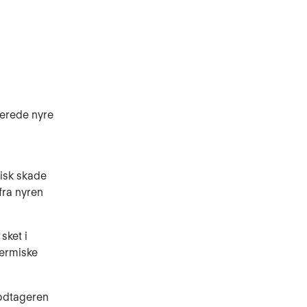
terede nyre
isk skade
fra nyren
sket i
termiske
modtageren