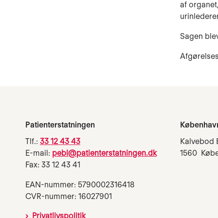
af organet
urinledere
Sagen blev 
Afgørelses
Patienterstatningen
Københav
Tlf.:
33 12 43 43
Kalvebod 
E-mail:
pebl@patienterstatningen.dk
1560 Køb
Fax: 33 12 43 41
EAN-nummer: 5790002316418
CVR-nummer: 16027901
Privatlivspolitik