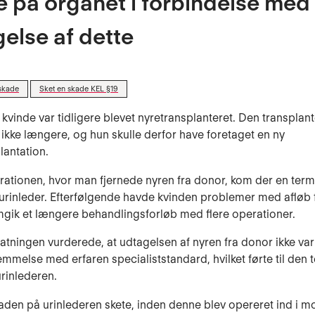
 på organet i forbindelse med
else af dette
skade
Sket en skade KEL §19
 kvinde var tidligere blevet nyretransplanteret. Den transplan
ikke længere, og hun skulle derfor have foretaget en ny
lantation.
ationen, hvor man fjernede nyren fra donor, kom der en term
urinleder. Efterfølgende havde kvinden problemer med afløb 
ik et længere behandlingsforløb med flere operationer.
tatningen vurderede, at udtagelsen af nyren fra donor ikke var 
mmelse med erfaren specialiststandard, hvilket førte til den 
rinlederen.
den på urinlederen skete, inden denne blev opereret ind i 