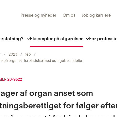
Presse og nyheder
Om os
Job og karriere
erstatning?
Eksempler på afgørelser
For professi
r
2023
feb
de på organet i forbindelse med udtagelse af dette
ER 20-9522
ager af organ anset som
tningsberettiget for følger efte