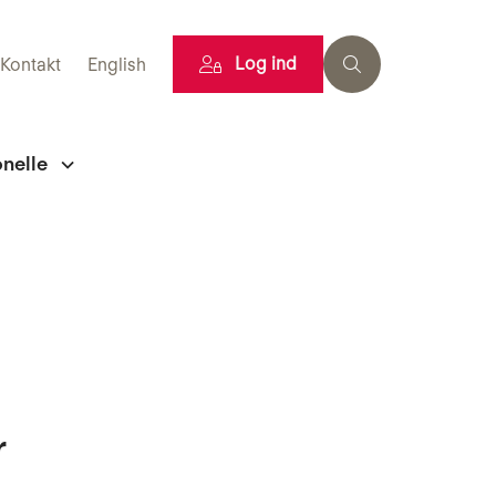
Log ind
Kontakt
English
onelle
r